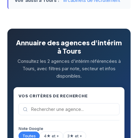
Voir aussi à Tours :
11
cabinets de recrutement
Annuaire des agences d'intérim
à Tours
Consultez les 2 agences d'intérim référencées à
Tours, avec filtres par note, secteur et infos
disponibles.
VOS CRITÈRES DE RECHERCHE
Note Google
Toutes
4★ et +
3★ et +