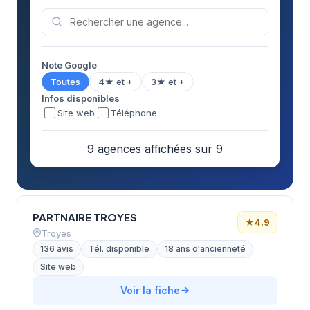
Note Google
Toutes
4★ et +
3★ et +
Infos disponibles
Site web
Téléphone
9 agences affichées sur 9
PARTNAIRE TROYES
★
4.9
Troyes
136 avis
Tél. disponible
18 ans d'ancienneté
Site web
Voir la fiche