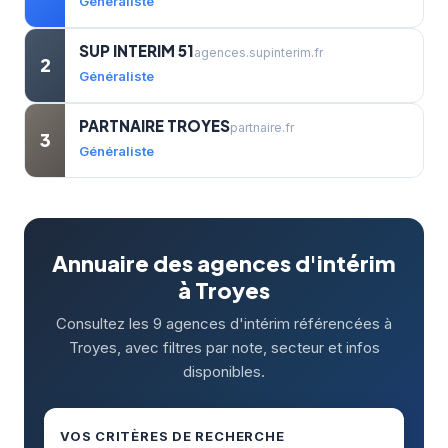
Généraliste
SUP INTERIM 51
agences.supinterim.fr
2
Généraliste
PARTNAIRE TROYES
partnaire.fr
3
Généraliste
Annuaire des agences d'intérim
à Troyes
Consultez les 9 agences d'intérim référencées à
Troyes, avec filtres par note, secteur et infos
disponibles.
VOS CRITÈRES DE RECHERCHE