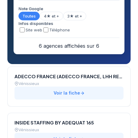
Note Google
Toutes
4★ et +
3★ et +
Infos disponibles
Site web
Téléphone
6 agences affichées sur 6
ADECCO FRANCE (ADECCO FRANCE, LHH RECRUITMENT SOLUTIONS, AKKODIS TALENT, QAPA)
Vénissieux
Voir la fiche
INSIDE STAFFING BY ADEQUAT 165
Vénissieux