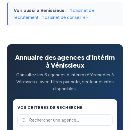
Voir aussi à Vénissieux :
1
cabinet de
recrutement
·
1
cabinet de conseil RH
Annuaire des agences d'intérim
à Vénissieux
Consultez les 6 agences d'intérim référencées à
Vénissieux, avec filtres par note, secteur et infos
disponibles.
VOS CRITÈRES DE RECHERCHE