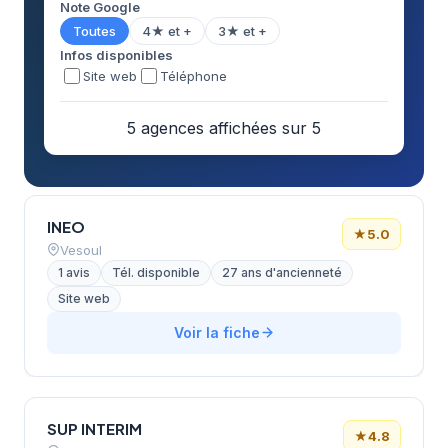
Note Google
Toutes
4★ et +
3★ et +
Infos disponibles
Site web
Téléphone
5 agences affichées sur 5
INEO
★
5.0
Vesoul
1 avis
Tél. disponible
27 ans d'ancienneté
Site web
Voir la fiche
SUP INTERIM
★
4.8