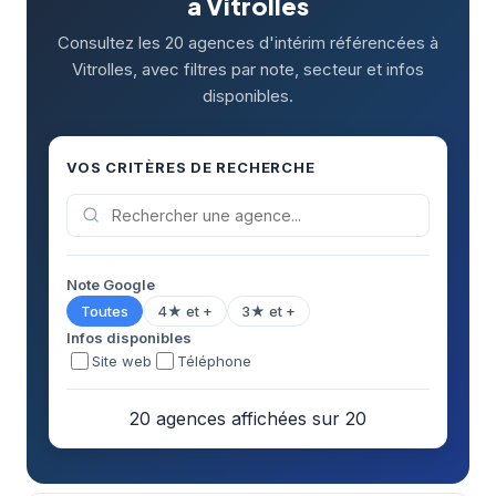
à Vitrolles
Consultez les 20 agences d'intérim référencées à
Vitrolles, avec filtres par note, secteur et infos
disponibles.
VOS CRITÈRES DE RECHERCHE
Note Google
Toutes
4★ et +
3★ et +
Infos disponibles
Site web
Téléphone
20 agences affichées sur 20