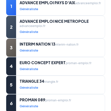
ADVANCE EMPLOI PAYS D'AIX
advanceemploi.fr
1
Généraliste
ADVANCE EMPLOI NICE METROPOLE
2
advanceemploi.fr
Généraliste
INTERIM NATION 13
interim-nation.fr
3
Généraliste
EURO CONCEPT EXPERT
proman-emploi.fr
4
Généraliste
TRIANGLE 34
triangle.fr
5
Généraliste
PROMAN 089
proman-emploi.fr
6
Généraliste