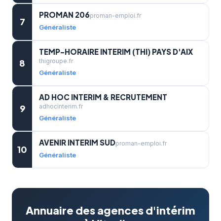
PROMAN 206
proman-emploi.fr
7
Généraliste
TEMP-HORAIRE INTERIM (THI) PAYS D'AIX
8
thigroupe.fr
Généraliste
AD HOC INTERIM & RECRUTEMENT
9
adhocinterim.fr
Généraliste
AVENIR INTERIM SUD
proman-emploi.fr
10
Généraliste
Annuaire des agences d'intérim