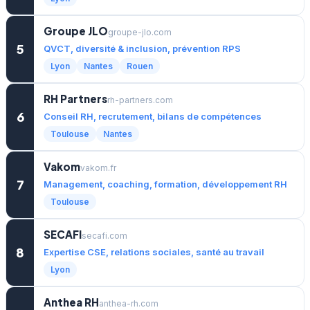
Groupe JLO
groupe-jlo.com
5
QVCT, diversité & inclusion, prévention RPS
Lyon
Nantes
Rouen
RH Partners
rh-partners.com
6
Conseil RH, recrutement, bilans de compétences
Toulouse
Nantes
Vakom
vakom.fr
7
Management, coaching, formation, développement RH
Toulouse
SECAFI
secafi.com
8
Expertise CSE, relations sociales, santé au travail
Lyon
Anthea RH
anthea-rh.com