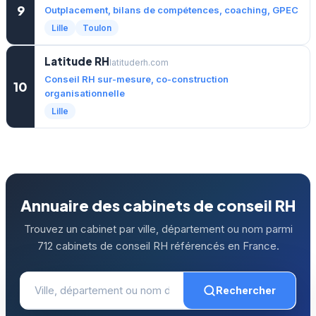
9
Outplacement, bilans de compétences, coaching, GPEC
Lille
Toulon
Latitude RH
latituderh.com
Conseil RH sur-mesure, co-construction
10
organisationnelle
Lille
Annuaire des cabinets de conseil RH
Trouvez un cabinet par ville, département ou nom parmi
712 cabinets de conseil RH référencés en France.
Rechercher