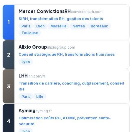
Mercer ConvictionsRH
convictionsrh.com
SIRH, transformation RH, gestion des talents
1
Paris
Lyon
Marseille
Nantes
Bordeaux
Toulouse
Alixio Group
alixiogroup.com
2
Conseil stratégique RH, transformations humaines
Lyon
LHH
lhh.com/fr
Transition de carrière, coaching, outplacement, conseil
3
RH
Paris
Lille
Ayming
ayming.fr
Optimisation coûts RH, AT/MP, prévention santé-
4
sécurité
Lyon