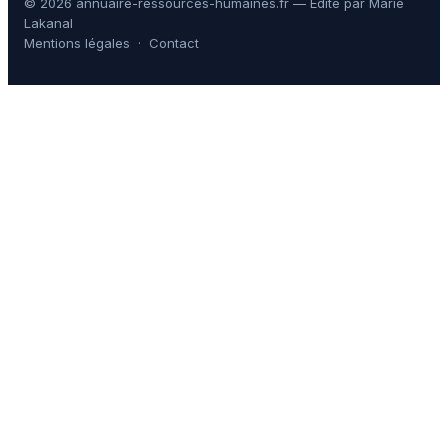
© 2026 annuaire-ressources-humaines.fr — Édité par Marie
Lakanal
Mentions légales
·
Contact