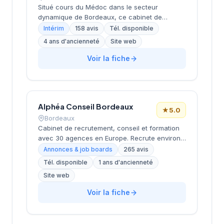
une notation de 4,4 sur 5, témoignant de la
Situé cours du Médoc dans le secteur
qualité des prestations délivrées.
dynamique de Bordeaux, ce cabinet de
recrutement développe son activité de conseil
Intérim
158 avis
Tél. disponible
en ressources humaines sur la métropole
4 ans d'ancienneté
Site web
bordelaise. La structure bénéficie d'une
excellente réputation client avec une note de
Voir la fiche
4,9/5 basée sur 158 avis Google, témoignant
de la qualité de ses prestations
d'accompagnement. L'établissement s'appuie
sur l'expertise du réseau Actual Group pour
Alphéa Conseil Bordeaux
proposer ses services de recrutement aux
★
5.0
entreprises locales.
Bordeaux
Cabinet de recrutement, conseil et formation
avec 30 agences en Europe. Recrute environ
3 000 candidats par an avec un délai moyen
Annonces & job boards
265 avis
de 28 jours. Note Google 5.0/5 (265 avis).
Tél. disponible
1 ans d'ancienneté
Valeurs : proximité, exigence, expertise métier
Site web
et satisfaction client (93%).
Voir la fiche