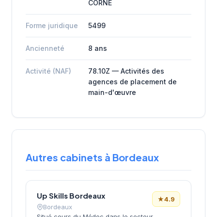
CORNE
Forme juridique
5499
Ancienneté
8 ans
Activité (NAF)
78.10Z — Activités des
agences de placement de
main-d'œuvre
Autres cabinets à Bordeaux
Up Skills Bordeaux
★
4.9
Bordeaux
Situé cours du Médoc dans le secteur