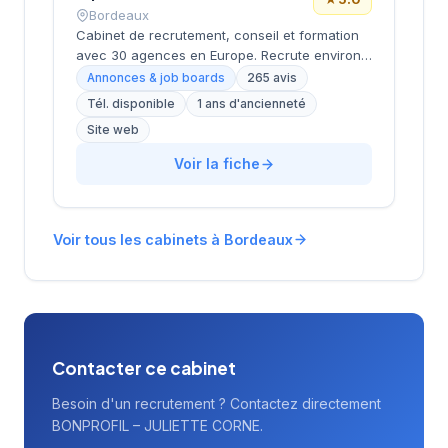
l'emploi aquitain. Les retours clients affichent
Bordeaux
une notation de 4,4 sur 5, témoignant de la
Cabinet de recrutement, conseil et formation
qualité des prestations délivrées.
avec 30 agences en Europe. Recrute environ
3 000 candidats par an avec un délai moyen
Annonces & job boards
265 avis
de 28 jours. Note Google 5.0/5 (265 avis).
Tél. disponible
1 ans d'ancienneté
Valeurs : proximité, exigence, expertise métier
Site web
et satisfaction client (93%).
Voir la fiche
Voir tous les cabinets à Bordeaux
Contacter ce cabinet
Besoin d'un recrutement ? Contactez directement
BONPROFIL – JULIETTE CORNE.