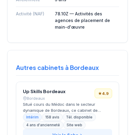
Activité (NAF)
78.10Z — Activités des
agences de placement de
main-d'œuvre
Autres cabinets à Bordeaux
Up Skills Bordeaux
★
4.9
Bordeaux
Situé cours du Médoc dans le secteur
dynamique de Bordeaux, ce cabinet de
recrutement développe son activité de conseil
Intérim
158 avis
Tél. disponible
en ressources humaines sur la métropole
4 ans d'ancienneté
Site web
bordelaise. La structure bénéficie d'une
excellente réputation client avec une note de