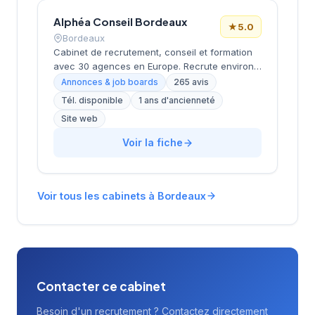
sur l'expertise du réseau Actual Group pour
Alphéa Conseil Bordeaux
proposer ses services de recrutement aux
★
5.0
entreprises locales.
Bordeaux
Cabinet de recrutement, conseil et formation
avec 30 agences en Europe. Recrute environ
3 000 candidats par an avec un délai moyen
Annonces & job boards
265 avis
de 28 jours. Note Google 5.0/5 (265 avis).
Tél. disponible
1 ans d'ancienneté
Valeurs : proximité, exigence, expertise métier
Site web
et satisfaction client (93%).
Voir la fiche
Voir tous les cabinets à Bordeaux
Contacter ce cabinet
Besoin d'un recrutement ? Contactez directement