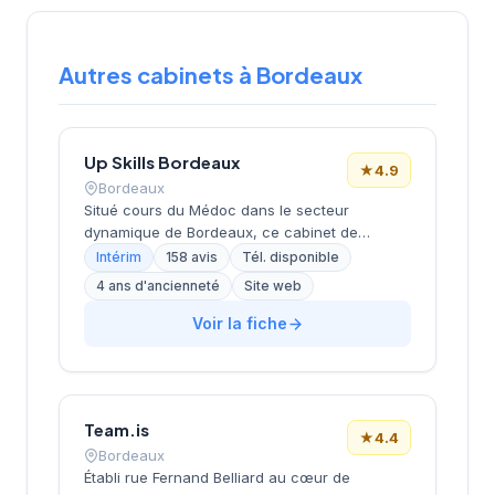
Autres cabinets à Bordeaux
Up Skills Bordeaux
★
4.9
Bordeaux
Situé cours du Médoc dans le secteur
dynamique de Bordeaux, ce cabinet de
recrutement développe son activité de conseil
Intérim
158 avis
Tél. disponible
en ressources humaines sur la métropole
4 ans d'ancienneté
Site web
bordelaise. La structure bénéficie d'une
excellente réputation client avec une note de
Voir la fiche
4,9/5 basée sur 158 avis Google, témoignant
de la qualité de ses prestations
d'accompagnement. L'établissement s'appuie
sur l'expertise du réseau Actual Group pour
Team.is
proposer ses services de recrutement aux
★
4.4
entreprises locales.
Bordeaux
Établi rue Fernand Belliard au cœur de