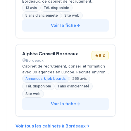
Bordeaux, ce cabinet de recrutement
développe ses activités de conseil en
13 avis
Tél. disponible
ressources humaines sous la direction de
5 ans d'ancienneté
Site web
Zinet Chetreff. La structure propose un
accompagnement personnalisé aux
Voir la fiche
entreprises locales dans leurs projets de
recrutement et leurs besoins en personnel
qualifié. L'équipe intervient sur différents
secteurs d'activité en s'appuyant sur une
Alphéa Conseil Bordeaux
connaissance approfondie du marché de
★
5.0
l'emploi aquitain. Les retours clients affichent
Bordeaux
une notation de 4,4 sur 5, témoignant de la
Cabinet de recrutement, conseil et formation
qualité des prestations délivrées.
avec 30 agences en Europe. Recrute environ
3 000 candidats par an avec un délai moyen
Annonces & job boards
265 avis
de 28 jours. Note Google 5.0/5 (265 avis).
Tél. disponible
1 ans d'ancienneté
Valeurs : proximité, exigence, expertise métier
Site web
et satisfaction client (93%).
Voir la fiche
Voir tous les cabinets à Bordeaux