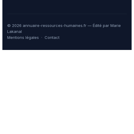
© 2026 annuaire-ressources-humaines.fr — Édité par Marie
Lakanal
Mentions légales
·
Contact