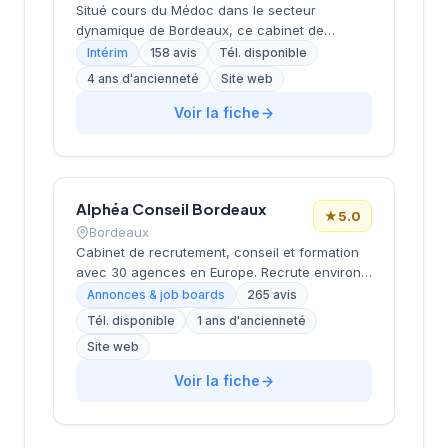
une notation de 4,4 sur 5, témoignant de la
Situé cours du Médoc dans le secteur
qualité des prestations délivrées.
dynamique de Bordeaux, ce cabinet de
recrutement développe son activité de conseil
Intérim
158 avis
Tél. disponible
en ressources humaines sur la métropole
4 ans d'ancienneté
Site web
bordelaise. La structure bénéficie d'une
excellente réputation client avec une note de
Voir la fiche
4,9/5 basée sur 158 avis Google, témoignant
de la qualité de ses prestations
d'accompagnement. L'établissement s'appuie
sur l'expertise du réseau Actual Group pour
Alphéa Conseil Bordeaux
proposer ses services de recrutement aux
★
5.0
entreprises locales.
Bordeaux
Cabinet de recrutement, conseil et formation
avec 30 agences en Europe. Recrute environ
3 000 candidats par an avec un délai moyen
Annonces & job boards
265 avis
de 28 jours. Note Google 5.0/5 (265 avis).
Tél. disponible
1 ans d'ancienneté
Valeurs : proximité, exigence, expertise métier
Site web
et satisfaction client (93%).
Voir la fiche