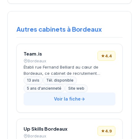
Autres cabinets à Bordeaux
Team.is
★
4.4
Bordeaux
Établi rue Fernand Belliard au cœur de
Bordeaux, ce cabinet de recrutement
développe ses activités de conseil en
13 avis
Tél. disponible
ressources humaines sous la direction de
5 ans d'ancienneté
Site web
Zinet Chetreff. La structure propose un
accompagnement personnalisé aux
Voir la fiche
entreprises locales dans leurs projets de
recrutement et leurs besoins en personnel
qualifié. L'équipe intervient sur différents
secteurs d'activité en s'appuyant sur une
Up Skills Bordeaux
connaissance approfondie du marché de
★
4.9
l'emploi aquitain. Les retours clients affichent
Bordeaux