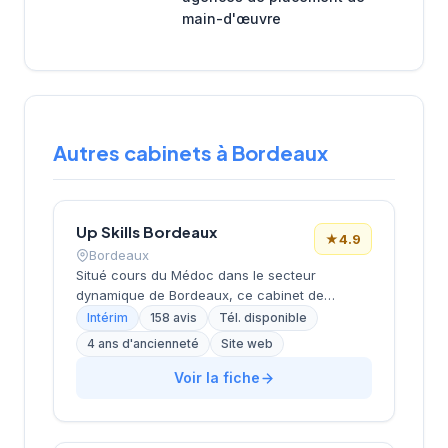
main-d'œuvre
Autres cabinets à Bordeaux
Up Skills Bordeaux
★
4.9
Bordeaux
Situé cours du Médoc dans le secteur
dynamique de Bordeaux, ce cabinet de
recrutement développe son activité de conseil
Intérim
158 avis
Tél. disponible
en ressources humaines sur la métropole
4 ans d'ancienneté
Site web
bordelaise. La structure bénéficie d'une
excellente réputation client avec une note de
Voir la fiche
4,9/5 basée sur 158 avis Google, témoignant
de la qualité de ses prestations
d'accompagnement. L'établissement s'appuie