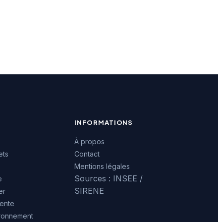
INFORMATIONS
À propos
ets
Contact
Mentions légales
Sources : INSEE /
e
SIRENE
er
ente
ironnement