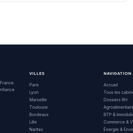
 d'activité en
ant sur une
sance approfondie
hé de l'emploi
. Les retours clients
t une notation de
5, témoignant de la
des prestations
s.
VILLES
NAVIGATION
 France.
Paris
Accueil
nfiance
Lyon
Tous les cabin
Marseille
Dossiers RH
Toulouse
Agroalimentair
Bordeaux
BTP & Immobili
Lille
Commerce & V
Nantes
Énergie & Env