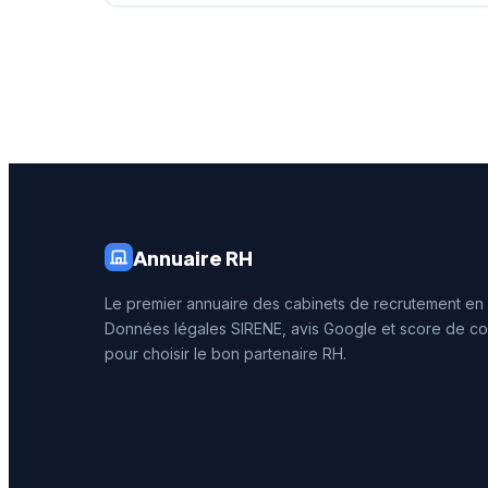
l'expertise du réseau Actual
secteurs
Group pour proposer ses
s'appuy
services de recrutement aux
connais
entreprises locales.
du marc
aquitain
affichen
4,4 sur 
qualité 
délivrée
Annuaire RH
Le premier annuaire des cabinets de recrutement en
Données légales SIRENE, avis Google et score de co
pour choisir le bon partenaire RH.