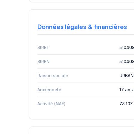
Données légales & financières
SIRET
51040
SIREN
51040
Raison sociale
URBAN
Ancienneté
17 ans
Activité (NAF)
78.10Z