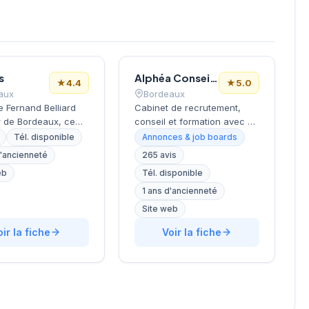
s
Alphéa Conseil Bordeaux
★
4.4
★
5.0
aux
Bordeaux
ue Fernand Belliard
Cabinet de recrutement,
 de Bordeaux, ce
conseil et formation avec 30
 de recrutement
agences en Europe. Recrute
Tél. disponible
Annonces & job boards
e ses activités de
environ 3 000 candidats par
d'ancienneté
265 avis
 en ressources
an avec un délai moyen de
eb
Tél. disponible
 sous la direction
28 jours. Note Google 5.0/5
 Chetreff. La
(265 avis). Valeurs :
1 ans d'ancienneté
re propose un
proximité, exigence,
Site web
agnement
expertise métier et
alisé aux
oir la fiche
satisfaction client (93%).
Voir la fiche
ses locales dans
ojets de recrutement
 besoins en
l qualifié. L'équipe
t sur différents