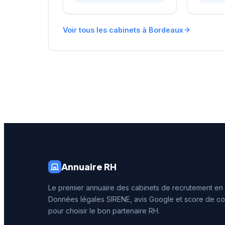
basée sur 158 avis Google,
entrepri
témoignant de la qualité de
leurs pr
ses prestations
et leurs
Voir tous les cabinets à Bordeaux
d'accompagnement.
personne
L'établissement s'appuie sur
intervien
l'expertise du réseau Actual
secteurs
Group pour proposer ses
s'appuy
services de recrutement aux
connais
entreprises locales.
du marc
aquitain
affichen
4,4 sur 
qualité 
délivrée
Annuaire RH
Le premier annuaire des cabinets de recrutement en
Données légales SIRENE, avis Google et score de co
pour choisir le bon partenaire RH.