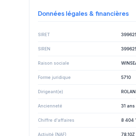
Données légales & financières
SIRET
39962
SIREN
39962
Raison sociale
WINSE
Forme juridique
5710
Dirigeant(e)
ROLAND
Ancienneté
31 ans
Chiffre d'affaires
8 404 
Activité (NAF)
78.10Z