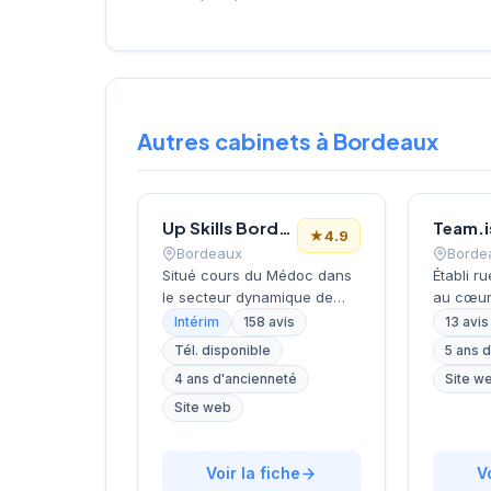
Autres cabinets à Bordeaux
Up Skills Bordeaux
Team.i
★
4.9
Bordeaux
Borde
Situé cours du Médoc dans
Établi r
le secteur dynamique de
au cœur
Bordeaux, ce cabinet de
cabinet
Intérim
158 avis
13 avis
recrutement développe son
développ
Tél. disponible
5 ans 
activité de conseil en
conseil
4 ans d'ancienneté
Site w
ressources humaines sur la
humaines
métropole bordelaise. La
de Zinet
Site web
structure bénéficie d'une
structu
excellente réputation client
accomp
avec une note de 4,9/5
Voir la fiche
personn
V