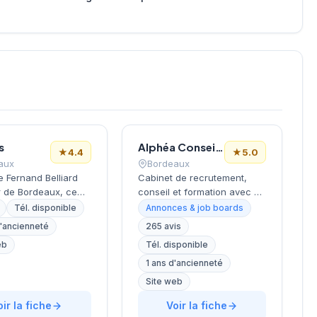
s
Alphéa Conseil Bordeaux
★
4.4
★
5.0
aux
Bordeaux
ue Fernand Belliard
Cabinet de recrutement,
 de Bordeaux, ce
conseil et formation avec 30
 de recrutement
agences en Europe. Recrute
Tél. disponible
Annonces & job boards
e ses activités de
environ 3 000 candidats par
d'ancienneté
265 avis
 en ressources
an avec un délai moyen de
eb
Tél. disponible
 sous la direction
28 jours. Note Google 5.0/5
 Chetreff. La
(265 avis). Valeurs :
1 ans d'ancienneté
re propose un
proximité, exigence,
Site web
agnement
expertise métier et
alisé aux
oir la fiche
satisfaction client (93%).
Voir la fiche