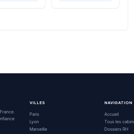
ses locales dans
ojets de recrutement
 besoins en
l qualifié. L'équipe
t sur différents
 d'activité en
ant sur une
sance approfondie
hé de l'emploi
. Les retours clients
t une notation de
5, témoignant de la
des prestations
s.
VILLES
NAVIGATION
 France.
Paris
Accueil
nfiance
Lyon
Tous les cabin
Marseille
Dossiers RH