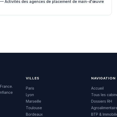
 — Activités des agences de placement de main-d'œuvre
VILLES
NAVIGATION
 France.
Paris
Accueil
nfiance
Lyon
Tous les cabin
Marseille
Dossiers RH
Toulouse
Agroalimentair
Bordeaux
BTP & Immobili