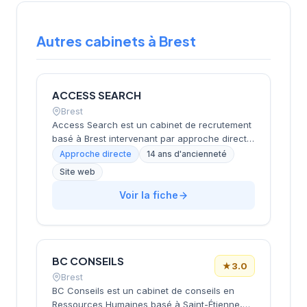
Autres cabinets à Brest
ACCESS SEARCH
Brest
Access Search est un cabinet de recrutement
basé à Brest intervenant par approche directe
pour identifier et recruter des cadres et
Approche directe
14 ans d'ancienneté
dirigeants de haut niveau. Spécialisé dans de
Site web
nombreux secteurs (BTP, informatique,
maritime, transport, banque, santé, etc.), le
Voir la fiche
cabinet opère en France et à l'international en
misant sur la discrétion et une méthodologie
sur-mesure centrée sur la définition précise
des profils recherchés. Access Search
BC CONSEILS
accompagne les entreprises exigeantes dans
★
3.0
la recherche de talents difficilement
Brest
accessibles par les canaux traditionnels.
BC Conseils est un cabinet de conseils en
Ressources Humaines basé à Saint-Étienne,