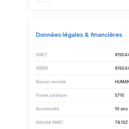
Données légales & financières
SIRET
81924
SIREN
81924
Raison sociale
HUMAN
Forme juridique
5710
Ancienneté
10 ans
Activité (NAF)
78.10Z