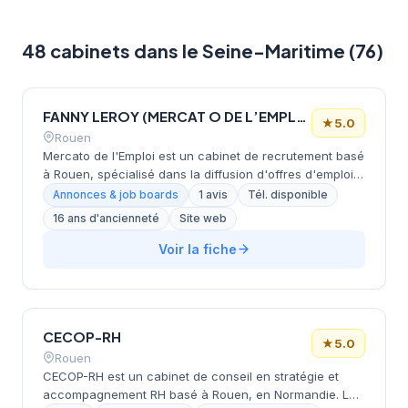
48 cabinets dans le Seine-Maritime (76)
FANNY LEROY (MERCAT O DE L’EMPLOI)
★
5.0
Rouen
Mercato de l'Emploi est un cabinet de recrutement basé
à Rouen, spécialisé dans la diffusion d'offres d'emploi
en CDI et CDD. Le cabinet accompagne des entreprises
Annonces & job boards
1 avis
Tél. disponible
de diverses secteurs (industrie, menuiserie,
16 ans d'ancienneté
Site web
construction, digital, environnement) sur l'ensemble du
territoire français pour leurs besoins de recrutement.
Voir la fiche
CECOP-RH
★
5.0
Rouen
CECOP-RH est un cabinet de conseil en stratégie et
accompagnement RH basé à Rouen, en Normandie. Le