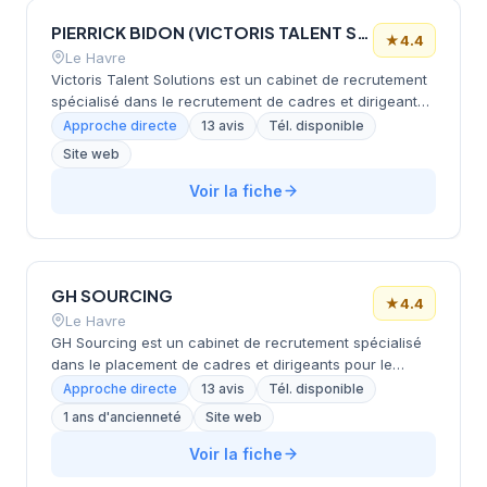
PIERRICK BIDON (VICTORIS TALENT SOLUTIONS)
★
4.4
Le Havre
Victoris Talent Solutions est un cabinet de recrutement
spécialisé dans le recrutement de cadres et dirigeants
pour le secteur industriel en Normandie et Grand Ouest.
Approche directe
13 avis
Tél. disponible
Fondé en 2008, il accompagne les grands comptes
Site web
industriels dans la recherche de talents en adoptant
une approche personnalisée basée sur l'immersion et
Voir la fiche
la compréhension des enjeux métier de ses clients. Le
cabinet propose également un accès aux offres
d'emploi et des candidatures spontanées pour les
candidats en recherche.
GH SOURCING
★
4.4
Le Havre
GH Sourcing est un cabinet de recrutement spécialisé
dans le placement de cadres et dirigeants pour le
secteur industriel en Normandie et Grand Ouest. Basé
Approche directe
13 avis
Tél. disponible
au Havre depuis 2008, le cabinet apporte une expertise
1 ans d'ancienneté
Site web
métier reconnue pour comprendre les enjeux
spécifiques des grandes entreprises industrielles et
Voir la fiche
identifier les profils correspondant à leurs besoins. GH