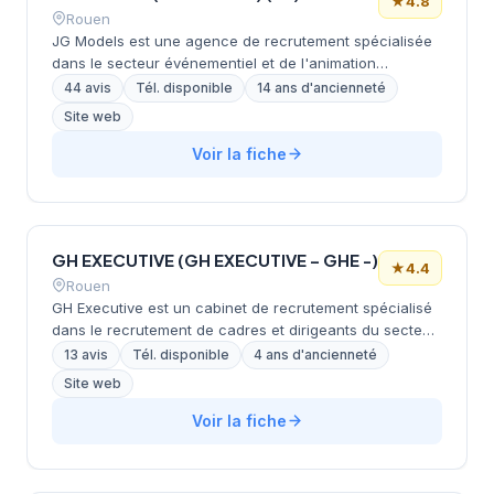
★
4.8
Rouen
JG Models est une agence de recrutement spécialisée
dans le secteur événementiel et de l'animation
commerciale, basée à Rouen en Normandie. Titulaire de
44 avis
Tél. disponible
14 ans d'ancienneté
la Licence d'État, l'agence propose des services
Site web
complets incluant la fourniture de mannequins, hôtes et
hôtesses pour des défilés de mode, animations
Voir la fiche
commerciales et accueil événementiel. Opérationnelle
depuis 2012, JG Models accompagne les entreprises et
marques dans la mise en place de solutions sur-mesure
pour renforcer leur image de marque et leur visibilité.
GH EXECUTIVE (GH EXECUTIVE – GHE -)
★
4.4
Rouen
GH Executive est un cabinet de recrutement spécialisé
dans le recrutement de cadres et dirigeants du secteur
industriel, implanté à Rouen en Normandie. Créé en
13 avis
Tél. disponible
4 ans d'ancienneté
2008, le cabinet intervient en Normandie et Grand
Site web
Ouest auprès des grands comptes industriels, en
proposant une approche de chasse de tête fondée sur
Voir la fiche
la compréhension approfondie des environnements
professionnels et des spécificités métier de ses clients.