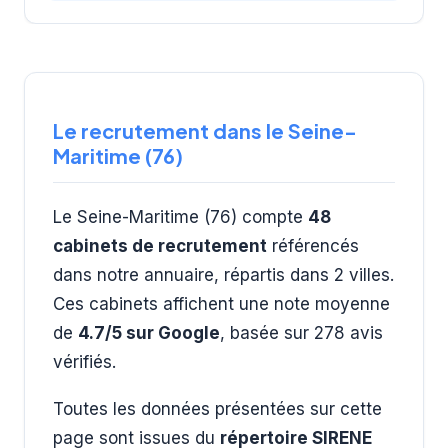
approche holistique et consciente du recrutement,
mettant l'accent sur l'authenticité, la transparence et
l'écoute active pour favoriser une rencontre
harmonieuse entre les organisations et les talents.
Le recrutement dans le Seine-
Maritime (76)
Le Seine-Maritime (76) compte
48
cabinets de recrutement
référencés
dans notre annuaire, répartis dans 2 villes.
Ces cabinets affichent une note moyenne
de
4.7/5 sur Google
, basée sur 278 avis
vérifiés.
Toutes les données présentées sur cette
page sont issues du
répertoire SIRENE