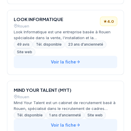
Sourcing privilégie une approche personnalisée,
combinant l'immersion en entreprise et l'évaluation des
compétences pour assurer une adéquation durable
LOOK INFORMATIQUE
entre candidats et employeurs.
★
4.0
Rouen
Look Informatique est une entreprise basée à Rouen
spécialisée dans la vente, l'installation et la
configuration de matériel informatique ainsi que dans le
49 avis
Tél. disponible
23 ans d'ancienneté
support technique pour les particuliers et les
Site web
professionnels. L'entreprise propose également des
services de maintenance réseau et est revendeur de
Voir la fiche
logiciels métier destinés aux cabinets médicaux, aux
cabinets juridiques et aux PME. Le service technique et
le conseil client sont assurés avec le même niveau de
qualité pour tous les segments de clientèle.
MIND YOUR TALENT (MYT)
Rouen
Mind Your Talent est un cabinet de recrutement basé à
Rouen, spécialisé dans le recrutement de cadres
spécialisés et experts. Fondé en 2022 par une ancienne
Tél. disponible
1 ans d'ancienneté
Site web
recruteur ayant 8 ans d'expérience en contexte
Voir la fiche
institutionnel et associatif, le cabinet adopte une