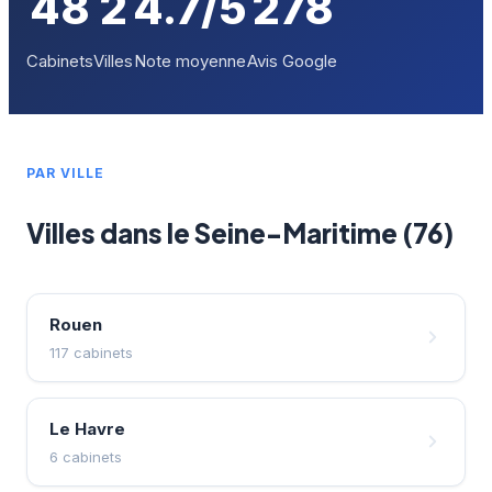
48
2
4.7/5
278
Cabinets
Villes
Note moyenne
Avis Google
PAR VILLE
Villes dans le Seine-Maritime (76)
Rouen
117 cabinets
Le Havre
6 cabinets