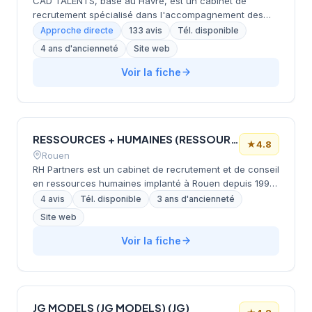
CAD TALENTS, basé au Havre, est un cabinet de
recrutement spécialisé dans l'accompagnement des
mobilités professionnelles et du recrutement
Approche directe
133 avis
Tél. disponible
stratégique pour les entreprises. Le cabinet propose
4 ans d'ancienneté
Site web
des services de recrutement individualisé, de conseil
RH, de bilan de compétences et d'outplacement,
Voir la fiche
adressés aux organisations soucieuses de développer
leurs ressources humaines. CAD TALENTS intervient
également auprès des acteurs publics et des
particuliers pour sécuriser et optimiser leurs parcours
RESSOURCES + HUMAINES (RESSOURCES + HUMAINES) (R+H)
professionnels.
★
4.8
Rouen
RH Partners est un cabinet de recrutement et de conseil
en ressources humaines implanté à Rouen depuis 1993.
Spécialisé dans le recrutement de talents à tous
4 avis
Tél. disponible
3 ans d'ancienneté
niveaux, il intervient également en outplacement,
Site web
mobilité professionnelle, reclassement collectif et
coaching. Le cabinet, certifié AFNOR, exerce son
Voir la fiche
activité sur l'ensemble de la Normandie et se positionne
comme facilitateur de transformation RH et expert en
conduite du changement.
JG MODELS (JG MODELS) (JG)