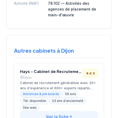
Activité (NAF)
78.10Z — Activités des
agences de placement de
main-d'œuvre
Autres cabinets à Dijon
Hays – Cabinet de Recrutement Dijon
★
4.5
Dijon
Cabinet de recrutement généraliste avec 20+
ans d'expérience et 600+ experts répartis
dans 17 bureaux en France. Propose des
Annonces & job boards
59 avis
services de placement en CDI, CDD/intérim et
Tél. disponible
23 ans d'ancienneté
freelance. Positionné comme partenaire de
Site web
carrière durable avec accompagnement
personnalisé et contenus informationnels
Voir la fiche