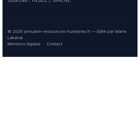
© 2026 annuaire-ressources-humaines.fr — Édité par Marie
Lakanal
Mentions légales
·
Contact