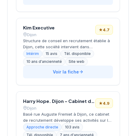
(études de rémunérations, guides carrière).
Kim Executive
★
4.7
Dijon
Structure de conseil en recrutement établie à
Dijon, cette société intervient dans
l'accompagnement des entreprises pour leurs
Intérim
15 avis
Tél. disponible
besoins en ressources humaines. Dirigée par
10 ans d'ancienneté
Site web
KLEIN-DUGOURD, elle développe son activité
depuis son siège situé boulevard de Brosses
Voir la fiche
dans la capitale bourguignonne. Le cabinet
bénéficie d'une excellente réputation auprès
de sa clientèle avec une note de 4,7/5 sur
Google. Cette reconnaissance témoigne de la
Harry Hope. Dijon – Cabinet de recrutement
qualité de ses prestations d'accompagnement
★
4.9
en recrutement sur le territoire dijonnais.
Dijon
Basé rue Auguste Fremiet à Dijon, ce cabinet
de recrutement développe ses activités sur le
marché bourguignon de l'emploi. L'agence,
Approche directe
103 avis
dirigée par Puzin, propose ses services aux
Tél. disponible
7 ans d'ancienneté