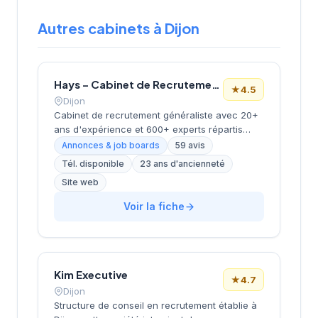
Autres cabinets à Dijon
Hays – Cabinet de Recrutement Dijon
★
4.5
Dijon
Cabinet de recrutement généraliste avec 20+
ans d'expérience et 600+ experts répartis
dans 17 bureaux en France. Propose des
Annonces & job boards
59 avis
services de placement en CDI, CDD/intérim et
Tél. disponible
23 ans d'ancienneté
freelance. Positionné comme partenaire de
Site web
carrière durable avec accompagnement
personnalisé et contenus informationnels
Voir la fiche
(études de rémunérations, guides carrière).
Kim Executive
★
4.7
Dijon
Structure de conseil en recrutement établie à