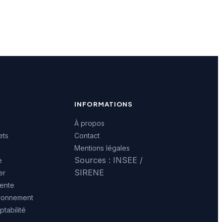
INFORMATIONS
À propos
ets
Contact
Mentions légales
Sources : INSEE /
e
SIRENE
er
ente
ironnement
tabilité