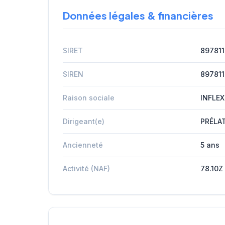
Données légales & financières
SIRET
897811
SIREN
897811
Raison sociale
INFLE
Dirigeant(e)
PRÉLA
Ancienneté
5 ans
Activité (NAF)
78.10Z