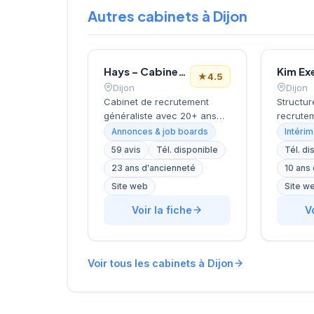
Autres cabinets à Dijon
Hays – Cabinet de Recrutement Dijon
Kim Ex
★
4.5
Dijon
Dijon
Cabinet de recrutement
Structur
généraliste avec 20+ ans
recrutem
d'expérience et 600+
cette so
Annonces & job boards
Intérim
experts répartis dans 17
l'accom
59 avis
Tél. disponible
Tél. di
bureaux en France. Propose
entrepri
23 ans d'ancienneté
10 ans
des services de placement
besoins
en CDI, CDD/intérim et
humaines
Site web
Site w
freelance. Positionné
DUGOURD
Voir la fiche
V
comme partenaire de
son acti
carrière durable avec
siège si
accompagnement
Brosses 
personnalisé et contenus
bourgui
Voir tous les cabinets à Dijon
informationnels (études de
bénéfici
rémunérations, guides
réputati
carrière).
clientèl
4,7/5 su