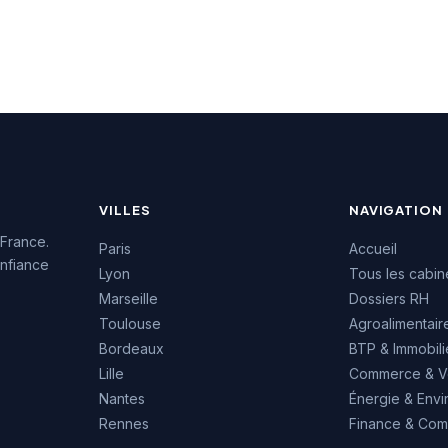
issance témoigne
proximité pour les
alité de ses
entreprises bourguignonnes.
ons
mpagnement en
ent sur le territoire
s.
VILLES
NAVIGATION
 France.
Paris
Accueil
nfiance
Lyon
Tous les cabin
Marseille
Dossiers RH
Toulouse
Agroalimentair
Bordeaux
BTP & Immobili
Lille
Commerce & V
Nantes
Énergie & Env
Rennes
Finance & Comp