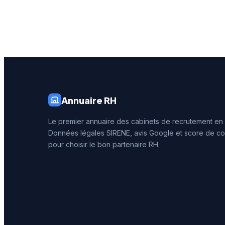
reconna
de la qu
prestati
d'acco
recrutem
dijonnai
Annuaire RH
Le premier annuaire des cabinets de recrutement en
Données légales SIRENE, avis Google et score de co
pour choisir le bon partenaire RH.