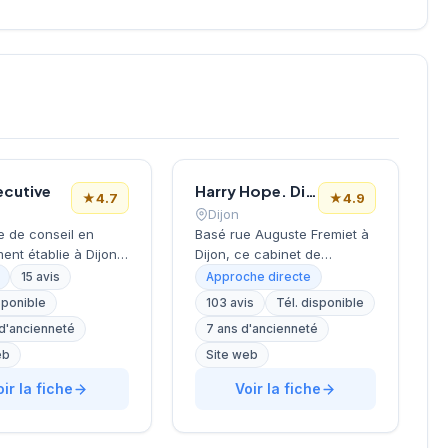
ecutive
Harry Hope. Dijon – Cabinet de recrutement
★
4.7
★
4.9
Dijon
e de conseil en
Basé rue Auguste Fremiet à
ent établie à Dijon,
Dijon, ce cabinet de
ciété intervient dans
recrutement développe ses
15 avis
Approche directe
pagnement des
activités sur le marché
sponible
103 avis
Tél. disponible
ses pour leurs
bourguignon de l'emploi.
 d'ancienneté
7 ans d'ancienneté
 en ressources
L'agence, dirigée par Puzin,
. Dirigée par KLEIN-
propose ses services aux
eb
Site web
, elle développe
entreprises locales et aux
oir la fiche
Voir la fiche
vité depuis son
candidats de la région
tué boulevard de
dijonnaise. La structure
dans la capitale
bénéficie d'une excellente