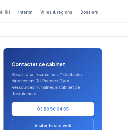
il RH
Intérim
Villes & régions
Dossiers
Contacter ce cabinet
Besoin d'un recrutement ? Contactez
directement RH Partners Dijon –
Ressources Humaines & Cabinet de
Recrutement.
03 80 50 94 65
Visiter le site web