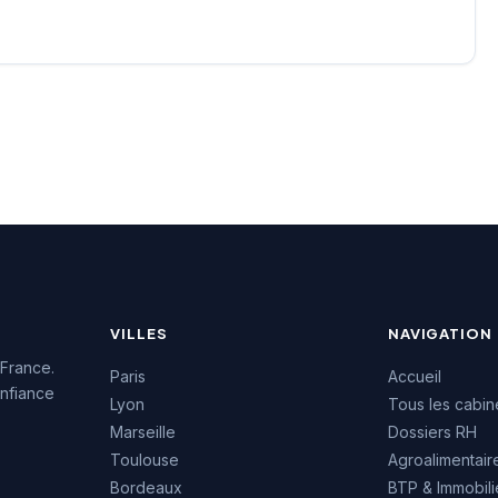
gnonne. Le cabinet
réputation client avec une
e d'une excellente
note de 4,9/5 basée sur 103
on auprès de sa
avis Google. Elle s'appuie
e avec une note de
sur le réseau national Harry
r Google. Cette
Hope pour renforcer son
issance témoigne
expertise en recrutement.
alité de ses
ons
mpagnement en
ent sur le territoire
s.
VILLES
NAVIGATION
 France.
Paris
Accueil
nfiance
Lyon
Tous les cabin
Marseille
Dossiers RH
Toulouse
Agroalimentair
Bordeaux
BTP & Immobili