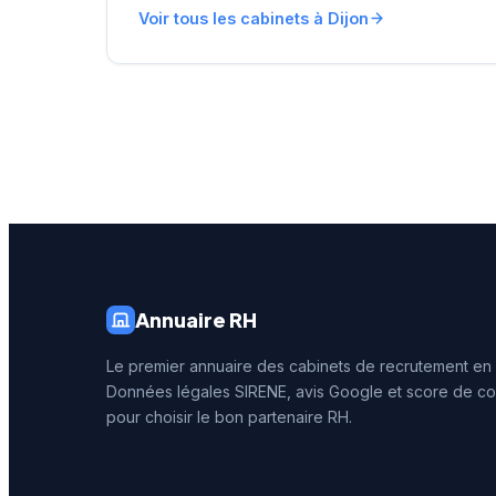
personnalisé et contenus
bourgui
Voir tous les cabinets à Dijon
informationnels (études de
bénéfici
rémunérations, guides
réputati
carrière).
clientèl
4,7/5 su
reconna
de la qu
prestati
d'acco
recrutem
dijonnai
Annuaire RH
Le premier annuaire des cabinets de recrutement en
Données légales SIRENE, avis Google et score de co
pour choisir le bon partenaire RH.