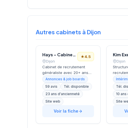
Autres cabinets à Dijon
Hays – Cabinet de Recrutement Dijon
Kim Ex
★
4.5
Dijon
Dijon
Cabinet de recrutement
Structur
généraliste avec 20+ ans
recrutem
d'expérience et 600+
cette so
Annonces & job boards
Intérim
experts répartis dans 17
l'accom
59 avis
Tél. disponible
Tél. di
bureaux en France. Propose
entrepri
23 ans d'ancienneté
10 ans
des services de placement
besoins
en CDI, CDD/intérim et
humaines
Site web
Site w
freelance. Positionné
DUGOURD
Voir la fiche
V
comme partenaire de
son acti
carrière durable avec
siège si
accompagnement
Brosses 