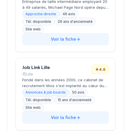
Entreprise de taille intermédiaire employant 20
à 49 salariés, Michael Page Nord opère depuis
la place du Général de Gaulle à Lille depuis
Approche directe
46 avis
2000. Dirigée par Isabelle Lebaupain (Bastide),
Tél. disponible
26 ans d'ancienneté
cette SARL affiche une santé financière solide
Site web
avec un chiffre d'affaires de 5,5 millions
d'euros en 2024 et un résultat net positif de
Voir la fiche
185 000 euros. La structure s'appuie sur un
réseau de 4 établissements en France et
bénéficie d'une notation Google de 4,1 sur 5
basée sur 46 avis clients.
Job Link Lille
★
4.6
Lille
Fondé dans les années 2000, ce cabinet de
recrutement lillois s'est implanté au cœur du
quartier Saint-Maurice, dans l'Espace Tertiaire
Annonces & job boards
50 avis
du boulevard Jean Baptiste Lebas. Dirigée par
Tél. disponible
15 ans d'ancienneté
BARTHELEMY, cette structure accompagne les
Site web
entreprises régionales dans leurs
recrutements à travers son site joblink.fr.
Voir la fiche
L'agence bénéficie d'une solide réputation
auprès de sa clientèle, comme en témoigne sa