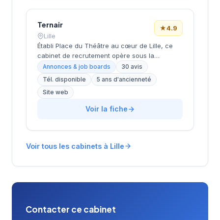
note de 4,6/5 basée sur 50 avis Google,
reflétant la qualité de ses prestations de
conseil en ressources humaines.
Ternair
★
4.9
Lille
Établi Place du Théâtre au cœur de Lille, ce
cabinet de recrutement opère sous la
direction de Larivière dans un secteur
Annonces & job boards
30 avis
stratégique de la métropole lilloise. La
Tél. disponible
5 ans d'ancienneté
structure accompagne les entreprises
Site web
régionales dans leurs recrutements avec une
approche personnalisée qui lui vaut une
Voir la fiche
excellente réputation locale. Les 30
évaluations Google affichent une note
remarquable de 4,9/5, témoignant de la
satisfaction tant des candidats que des
Voir tous les cabinets à Lille
clients. Cette reconnaissance client solide
positionne le cabinet comme un acteur de
confiance du marché de l'emploi nordiste.
Contacter ce cabinet