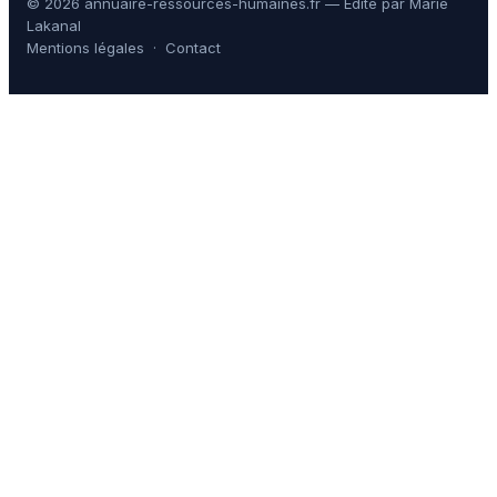
© 2026 annuaire-ressources-humaines.fr — Édité par Marie
Lakanal
Mentions légales
·
Contact