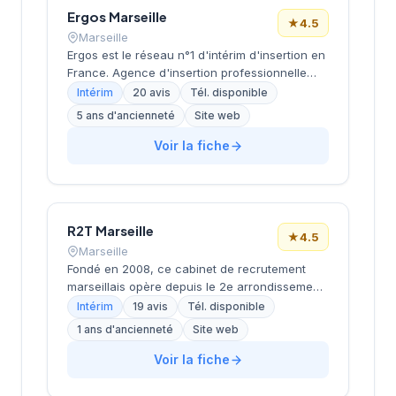
Son ancrage territorial et son expérience de
Ergos Marseille
★
4.5
plus de deux décennies en font un acteur
Marseille
établi du recrutement en région PACA.
Ergos est le réseau n°1 d'intérim d'insertion en
France. Agence d'insertion professionnelle
spécialisée dans l'accompagnement des
Intérim
20 avis
Tél. disponible
personnes en difficultés (demandeurs
5 ans d'ancienneté
Site web
d'emploi longue durée, bénéficiaires RSA,
jeunes en difficulté, travailleurs handicapés).
Voir la fiche
Propose des formations adaptées et un suivi
personnalisé pour l'inclusion durable. Certifiée
Label RSEi niveau 3 (AFNOR 2024).
R2T Marseille
★
4.5
Marseille
Fondé en 2008, ce cabinet de recrutement
marseillais opère depuis le 2e arrondissement,
dans le quartier de la Joliette. Dirigée par
Intérim
19 avis
Tél. disponible
Monsieur Bard, cette structure accompagne
1 ans d'ancienneté
Site web
les entreprises locales dans leurs
recrutements tout en proposant des solutions
Voir la fiche
d'emploi aux candidats de la région. L'agence
bénéficie d'une notation de 4,5/5 sur Google