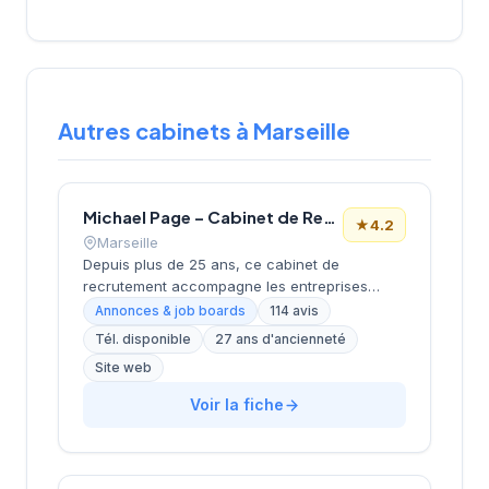
Autres cabinets à Marseille
Michael Page – Cabinet de Recrutement Marseille
★
4.2
Marseille
Depuis plus de 25 ans, ce cabinet de
recrutement accompagne les entreprises
marseillaises dans leurs recherches de profils
Annonces & job boards
114 avis
spécialisés. Basé boulevard de Dunkerque
Tél. disponible
27 ans d'ancienneté
dans le 2e arrondissement, à proximité du
Site web
quartier de la Joliette, il développe une
approche sectorielle ciblée sur les métiers du
Voir la fiche
tertiaire et de l'industrie. Dirigée par
LEBAUPAIN (BASTIDE), cette structure
bénéficie d'une solide réputation locale avec
une note de 4,2/5 basée sur 114 avis clients.