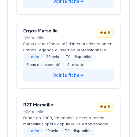
Voir la fiche
tertiaire et de l'industrie. Dirigée par
LEBAUPAIN (BASTIDE), cette structure
bénéficie d'une solide réputation locale avec
une note de 4,2/5 basée sur 114 avis clients.
Son ancrage territorial et son expérience de
Ergos Marseille
★
4.5
plus de deux décennies en font un acteur
Marseille
établi du recrutement en région PACA.
Ergos est le réseau n°1 d'intérim d'insertion en
France. Agence d'insertion professionnelle
spécialisée dans l'accompagnement des
Intérim
20 avis
Tél. disponible
personnes en difficultés (demandeurs
5 ans d'ancienneté
Site web
d'emploi longue durée, bénéficiaires RSA,
jeunes en difficulté, travailleurs handicapés).
Voir la fiche
Propose des formations adaptées et un suivi
personnalisé pour l'inclusion durable. Certifiée
Label RSEi niveau 3 (AFNOR 2024).
R2T Marseille
★
4.5
Marseille
Fondé en 2008, ce cabinet de recrutement
marseillais opère depuis le 2e arrondissement,
dans le quartier de la Joliette. Dirigée par
Intérim
19 avis
Tél. disponible
Monsieur Bard, cette structure accompagne