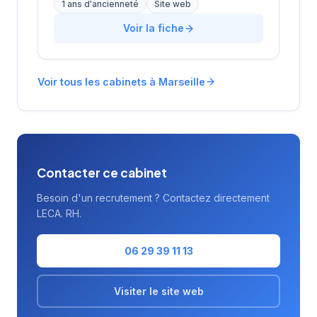
1 ans d'ancienneté
Site web
les entreprises locales dans leurs
recrutements tout en proposant des solutions
Voir la fiche
d'emploi aux candidats de la région. L'agence
bénéficie d'une notation de 4,5/5 sur Google
avec 19 avis clients. Avec plus de 15 ans
Voir tous les cabinets à Marseille
d'ancienneté sur le marché marseillais, elle
s'appuie sur une connaissance approfondie
du tissu économique local.
Contacter ce cabinet
Besoin d'un recrutement ? Contactez directement
LECA. RH.
06 29 39 11 13
Visiter le site web