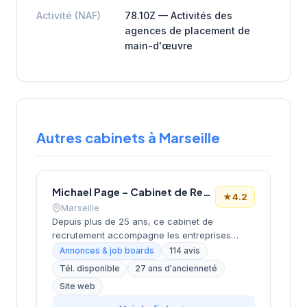
Activité (NAF)
78.10Z — Activités des
agences de placement de
main-d'œuvre
Autres cabinets à Marseille
Michael Page – Cabinet de Recrutement Marseille
★
4.2
Marseille
Depuis plus de 25 ans, ce cabinet de
recrutement accompagne les entreprises
marseillaises dans leurs recherches de profils
Annonces & job boards
114 avis
spécialisés. Basé boulevard de Dunkerque
Tél. disponible
27 ans d'ancienneté
dans le 2e arrondissement, à proximité du
Site web
quartier de la Joliette, il développe une
approche sectorielle ciblée sur les métiers du