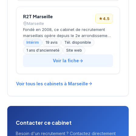
Label RSEi niveau 3 (AFNOR 2024).
R2T Marseille
★
4.5
Marseille
Fondé en 2008, ce cabinet de recrutement
marseillais opère depuis le 2e arrondissement,
dans le quartier de la Joliette. Dirigée par
Intérim
19 avis
Tél. disponible
Monsieur Bard, cette structure accompagne
1 ans d'ancienneté
Site web
les entreprises locales dans leurs
recrutements tout en proposant des solutions
Voir la fiche
d'emploi aux candidats de la région. L'agence
bénéficie d'une notation de 4,5/5 sur Google
avec 19 avis clients. Avec plus de 15 ans
Voir tous les cabinets à Marseille
d'ancienneté sur le marché marseillais, elle
s'appuie sur une connaissance approfondie
du tissu économique local.
Contacter ce cabinet
Besoin d'un recrutement ? Contactez directement