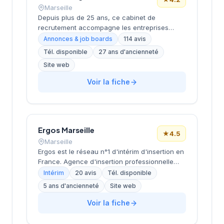
Marseille
Depuis plus de 25 ans, ce cabinet de
recrutement accompagne les entreprises
marseillaises dans leurs recherches de profils
Annonces & job boards
114 avis
spécialisés. Basé boulevard de Dunkerque
Tél. disponible
27 ans d'ancienneté
dans le 2e arrondissement, à proximité du
Site web
quartier de la Joliette, il développe une
approche sectorielle ciblée sur les métiers du
Voir la fiche
tertiaire et de l'industrie. Dirigée par
LEBAUPAIN (BASTIDE), cette structure
bénéficie d'une solide réputation locale avec
une note de 4,2/5 basée sur 114 avis clients.
Son ancrage territorial et son expérience de
Ergos Marseille
★
4.5
plus de deux décennies en font un acteur
Marseille
établi du recrutement en région PACA.
Ergos est le réseau n°1 d'intérim d'insertion en
France. Agence d'insertion professionnelle
spécialisée dans l'accompagnement des
Intérim
20 avis
Tél. disponible
personnes en difficultés (demandeurs
5 ans d'ancienneté
Site web
d'emploi longue durée, bénéficiaires RSA,
jeunes en difficulté, travailleurs handicapés).
Voir la fiche
Propose des formations adaptées et un suivi
personnalisé pour l'inclusion durable. Certifiée