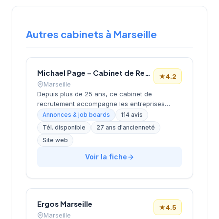
Autres cabinets à Marseille
Michael Page – Cabinet de Recrutement Marseille
★
4.2
Marseille
Depuis plus de 25 ans, ce cabinet de
recrutement accompagne les entreprises
marseillaises dans leurs recherches de profils
Annonces & job boards
114 avis
spécialisés. Basé boulevard de Dunkerque
Tél. disponible
27 ans d'ancienneté
dans le 2e arrondissement, à proximité du
Site web
quartier de la Joliette, il développe une
approche sectorielle ciblée sur les métiers du
Voir la fiche
tertiaire et de l'industrie. Dirigée par
LEBAUPAIN (BASTIDE), cette structure
bénéficie d'une solide réputation locale avec
une note de 4,2/5 basée sur 114 avis clients.
Son ancrage territorial et son expérience de
Ergos Marseille
★
4.5
plus de deux décennies en font un acteur
Marseille