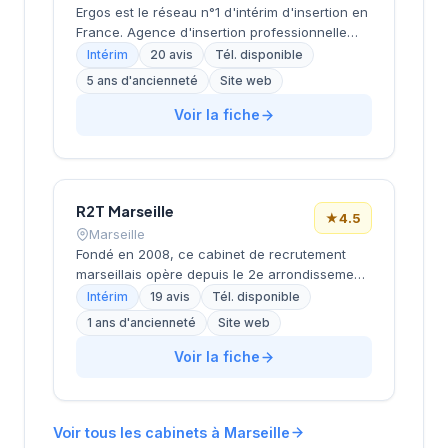
établi du recrutement en région PACA.
Ergos est le réseau n°1 d'intérim d'insertion en
France. Agence d'insertion professionnelle
spécialisée dans l'accompagnement des
Intérim
20 avis
Tél. disponible
personnes en difficultés (demandeurs
5 ans d'ancienneté
Site web
d'emploi longue durée, bénéficiaires RSA,
jeunes en difficulté, travailleurs handicapés).
Voir la fiche
Propose des formations adaptées et un suivi
personnalisé pour l'inclusion durable. Certifiée
Label RSEi niveau 3 (AFNOR 2024).
R2T Marseille
★
4.5
Marseille
Fondé en 2008, ce cabinet de recrutement
marseillais opère depuis le 2e arrondissement,
dans le quartier de la Joliette. Dirigée par
Intérim
19 avis
Tél. disponible
Monsieur Bard, cette structure accompagne
1 ans d'ancienneté
Site web
les entreprises locales dans leurs
recrutements tout en proposant des solutions
Voir la fiche
d'emploi aux candidats de la région. L'agence
bénéficie d'une notation de 4,5/5 sur Google
avec 19 avis clients. Avec plus de 15 ans
Voir tous les cabinets à Marseille
d'ancienneté sur le marché marseillais, elle