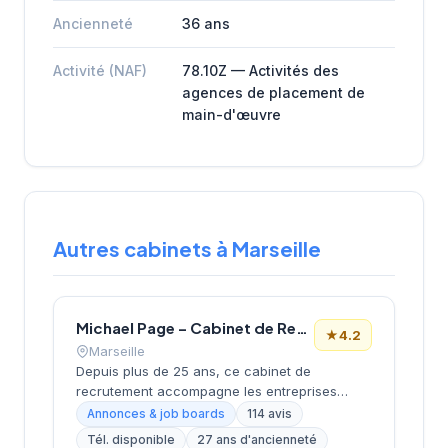
Ancienneté
36 ans
Activité (NAF)
78.10Z — Activités des
agences de placement de
main-d'œuvre
Autres cabinets à Marseille
Michael Page – Cabinet de Recrutement Marseille
★
4.2
Marseille
Depuis plus de 25 ans, ce cabinet de
recrutement accompagne les entreprises
marseillaises dans leurs recherches de profils
Annonces & job boards
114 avis
spécialisés. Basé boulevard de Dunkerque
Tél. disponible
27 ans d'ancienneté