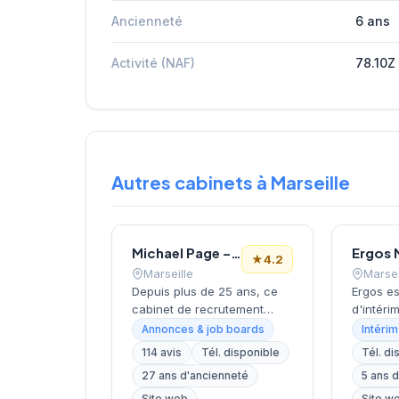
Ancienneté
6 ans
Activité (NAF)
78.10Z
Autres cabinets à Marseille
Michael Page – Cabinet de Recrutement Marseille
Ergos 
★
4.2
Marseille
Marsei
Depuis plus de 25 ans, ce
Ergos es
cabinet de recrutement
d'intéri
accompagne les entreprises
France. 
Annonces & job boards
Intérim
marseillaises dans leurs
professi
114 avis
Tél. disponible
Tél. di
recherches de profils
dans l'
27 ans d'ancienneté
5 ans 
spécialisés. Basé boulevard
des pers
de Dunkerque dans le 2e
(demand