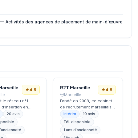
 — Activités des agences de placement de main-d'œuvre
Marseille
R2T Marseille
★
4.5
★
4.5
lle
Marseille
t le réseau n°1
Fondé en 2008, ce cabinet
m d'insertion en
de recrutement marseillais
Agence d'insertion
opère depuis le 2e
20 avis
Intérim
19 avis
onnelle spécialisée
arrondissement, dans le
sponible
Tél. disponible
accompagnement
quartier de la Joliette.
d'ancienneté
1 ans d'ancienneté
onnes en difficultés
Dirigée par Monsieur Bard,
eurs d'emploi
cette structure accompagne