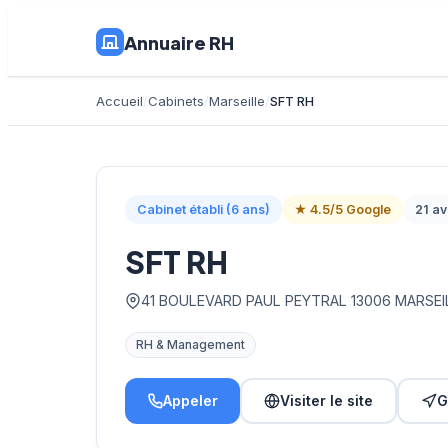
Annuaire RH
Accueil
Cabinets
Marseille
SFT RH
Cabinet établi (6 ans)
★ 4.5/5 Google
21 av
SFT RH
41 BOULEVARD PAUL PEYTRAL 13006 MARSEI
RH & Management
Appeler
Visiter le site
G