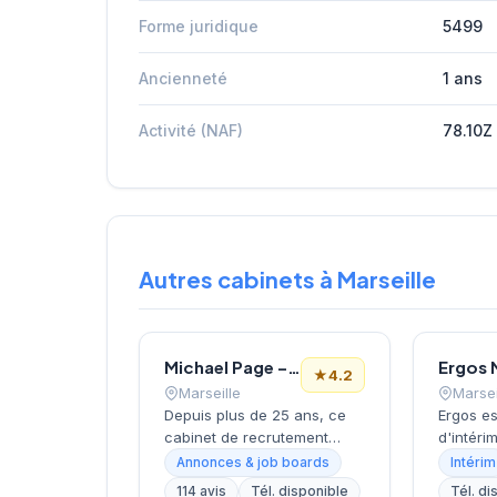
Forme juridique
5499
Ancienneté
1 ans
Activité (NAF)
78.10Z
Autres cabinets à Marseille
Michael Page – Cabinet de Recrutement Marseille
Ergos 
★
4.2
Marseille
Marsei
Depuis plus de 25 ans, ce
Ergos es
cabinet de recrutement
d'intéri
accompagne les entreprises
France. 
Annonces & job boards
Intérim
marseillaises dans leurs
professi
114 avis
Tél. disponible
Tél. di