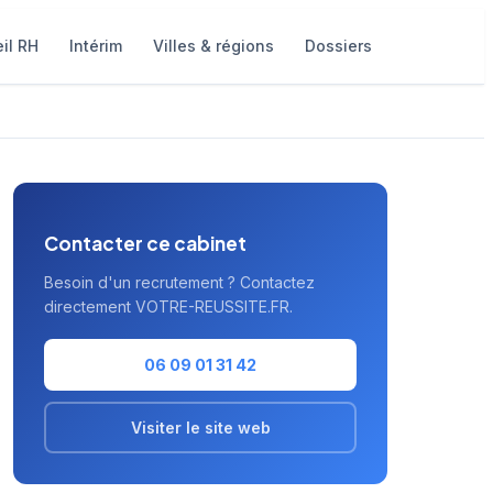
il RH
Intérim
Villes & régions
Dossiers
Contacter ce cabinet
Besoin d'un recrutement ? Contactez
directement VOTRE-REUSSITE.FR.
06 09 01 31 42
Visiter le site web