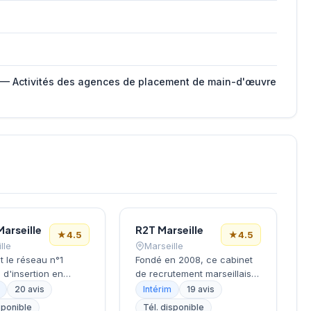
 — Activités des agences de placement de main-d'œuvre
Marseille
R2T Marseille
★
4.5
★
4.5
lle
Marseille
t le réseau n°1
Fondé en 2008, ce cabinet
m d'insertion en
de recrutement marseillais
Agence d'insertion
opère depuis le 2e
20 avis
Intérim
19 avis
onnelle spécialisée
arrondissement, dans le
sponible
Tél. disponible