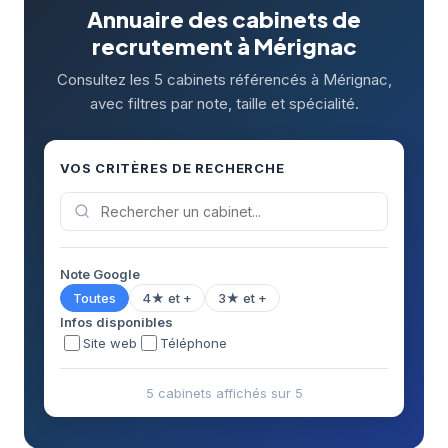
Annuaire des cabinets de
recrutement à Mérignac
Consultez les 5 cabinets référencés à Mérignac,
avec filtres par note, taille et spécialité.
VOS CRITÈRES DE RECHERCHE
Note Google
Toutes
4★ et +
3★ et +
Infos disponibles
Site web
Téléphone
5 cabinets affichés sur 5