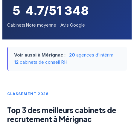
5
4.7/5
1 348
Cabinets
Note moyenne
Avis Google
Voir aussi à Mérignac :
20
agences d'intérim
·
12
cabinets de conseil RH
CLASSEMENT 2026
Top 3 des meilleurs cabinets de
recrutement à Mérignac