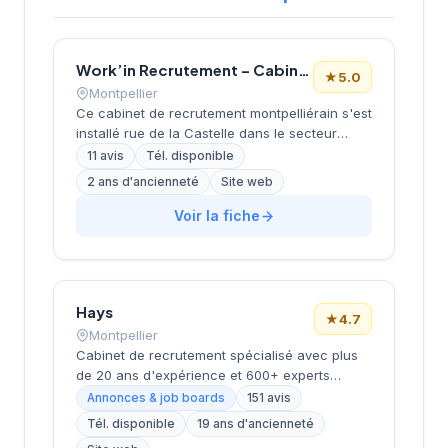
Work’in Recrutement – Cabinet de recrutement informatique à Montpellier
★
5.0
Montpellier
Ce cabinet de recrutement montpelliérain s'est
installé rue de la Castelle dans le secteur
dynamique de la métropole. La structure
11 avis
Tél. disponible
développe ses activités de conseil en
2 ans d'ancienneté
Site web
recrutement en s'appuyant sur une approche
personnalisée et des outils digitaux modernes.
Voir la fiche
L'équipe accompagne les entreprises locales
dans leurs recherches de profils qualifiés, du
middle management aux fonctions support.
Avec une notation parfaite de 5/5 sur Google,
Hays
le cabinet témoigne d'un niveau de
★
4.7
satisfaction élevé de sa clientèle.
Montpellier
Cabinet de recrutement spécialisé avec plus
de 20 ans d'expérience et 600+ experts
répartis dans 17 bureaux en France. Propose
Annonces & job boards
151 avis
des services de recrutement
Tél. disponible
19 ans d'ancienneté
CDI/CDD/freelance, études de rémunérations