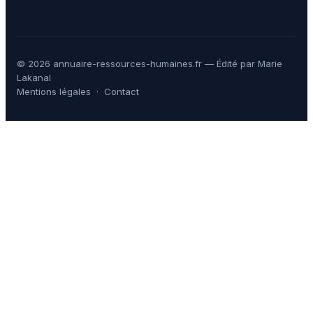
© 2026 annuaire-ressources-humaines.fr — Édité par Marie
Lakanal
Mentions légales
·
Contact