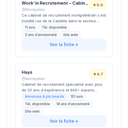
Work’in Recrutement – Cabinet de recrutement informatique à Montpellier
★
5.0
Montpellier
Ce cabinet de recrutement montpelliérain s'est
installé rue de la Castelle dans le secteur
dynamique de la métropole. La structure
11 avis
Tél. disponible
développe ses activités de conseil en
2 ans d'ancienneté
Site web
recrutement en s'appuyant sur une approche
personnalisée et des outils digitaux modernes.
Voir la fiche
L'équipe accompagne les entreprises locales
dans leurs recherches de profils qualifiés, du
middle management aux fonctions support.
Avec une notation parfaite de 5/5 sur Google,
Hays
le cabinet témoigne d'un niveau de
★
4.7
satisfaction élevé de sa clientèle.
Montpellier
Cabinet de recrutement spécialisé avec plus
de 20 ans d'expérience et 600+ experts
répartis dans 17 bureaux en France. Propose
Annonces & job boards
151 avis
des services de recrutement
Tél. disponible
19 ans d'ancienneté
CDI/CDD/freelance, études de rémunérations
Site web
et conseils en carrière. Positionnement en tant
que partenaire de carrière durable mettant
Voir la fiche
l'humain au cœur de sa mission. Note Google