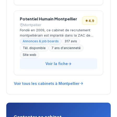
très positive (4.7/5 sur 151 avis).
Potentiel Humain Montpellier
★
4.9
Montpellier
Fondé en 2009, ce cabinet de recrutement
montpelliérain est implanté dans la ZAC de
Tournezy II, dans le secteur dynamique de
Annonces & job boards
317 avis
Montpellier. La structure accompagne les
Tél. disponible
7 ans d'ancienneté
entreprises dans leurs recrutements avec une
Site web
approche personnalisée et développe
également des solutions de formation
Voir la fiche
professionnelle. Avec plus de 15 ans
d'expérience sur le marché local, l'équipe
cultive une excellente réputation auprès de sa
clientèle, comme en témoigne sa note Google
Voir tous les cabinets à Montpellier
de 4.9/5 sur plus de 300 avis clients.