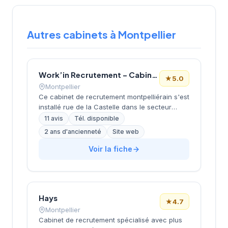
Autres cabinets à Montpellier
Work’in Recrutement – Cabinet de recrutement informatique à Montpellier
★
5.0
Montpellier
Ce cabinet de recrutement montpelliérain s'est
installé rue de la Castelle dans le secteur
dynamique de la métropole. La structure
11 avis
Tél. disponible
développe ses activités de conseil en
2 ans d'ancienneté
Site web
recrutement en s'appuyant sur une approche
personnalisée et des outils digitaux modernes.
Voir la fiche
L'équipe accompagne les entreprises locales
dans leurs recherches de profils qualifiés, du
middle management aux fonctions support.
Avec une notation parfaite de 5/5 sur Google,
Hays
le cabinet témoigne d'un niveau de
★
4.7
satisfaction élevé de sa clientèle.
Montpellier
Cabinet de recrutement spécialisé avec plus