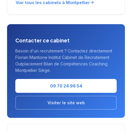
clientèle, comme en témoigne sa note Google
Voir tous les cabinets à Montpellier
de 4.9/5 sur plus de 300 avis clients.
Contacter ce cabinet
Besoin d'un recrutement ? Contactez directement
Florian Mantione Institut Cabinet de Recrutement
Outplacement Bilan de Compétences Coaching
Montpellier Siège.
09 70 24 96 54
Visiter le site web