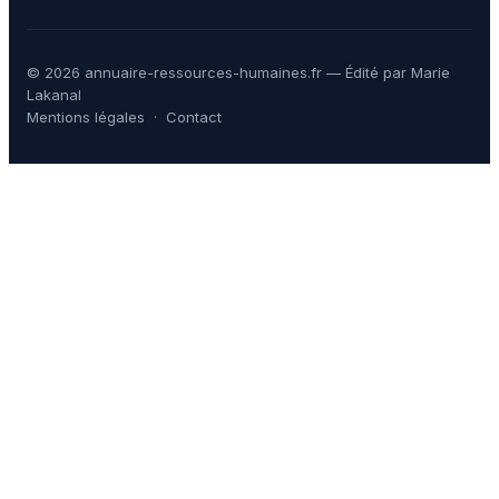
© 2026 annuaire-ressources-humaines.fr — Édité par Marie
Lakanal
Mentions légales
·
Contact