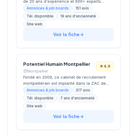
de 20 ans d'expérience et 600+ experts
répartis dans 17 bureaux en France. Propose
Annonces & job boards
151 avis
des services de recrutement
Tél. disponible
19 ans d'ancienneté
CDI/CDD/freelance, études de rémunérations
Site web
et conseils en carrière. Positionnement en tant
que partenaire de carrière durable mettant
Voir la fiche
l'humain au cœur de sa mission. Note Google
très positive (4.7/5 sur 151 avis).
Potentiel Humain Montpellier
★
4.9
Montpellier
Fondé en 2009, ce cabinet de recrutement
montpelliérain est implanté dans la ZAC de
Tournezy II, dans le secteur dynamique de
Annonces & job boards
317 avis
Montpellier. La structure accompagne les
Tél. disponible
7 ans d'ancienneté
entreprises dans leurs recrutements avec une
Site web
approche personnalisée et développe
également des solutions de formation
Voir la fiche
professionnelle. Avec plus de 15 ans
d'expérience sur le marché local, l'équipe
cultive une excellente réputation auprès de sa