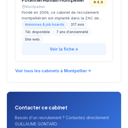
★
4.9
Montpellier
Fondé en 2009, ce cabinet de recrutement
montpelliérain est implanté dans la ZAC de
Tournezy II, dans le secteur dynamique de
Annonces & job boards
317 avis
Montpellier. La structure accompagne les
Tél. disponible
7 ans d'ancienneté
entreprises dans leurs recrutements avec une
Site web
approche personnalisée et développe
également des solutions de formation
Voir la fiche
professionnelle. Avec plus de 15 ans
d'expérience sur le marché local, l'équipe
cultive une excellente réputation auprès de sa
clientèle, comme en témoigne sa note Google
Voir tous les cabinets à Montpellier
de 4.9/5 sur plus de 300 avis clients.
Contacter ce cabinet
Besoin d'un recrutement ? Contactez directement
GUILLAUME GONTARD.