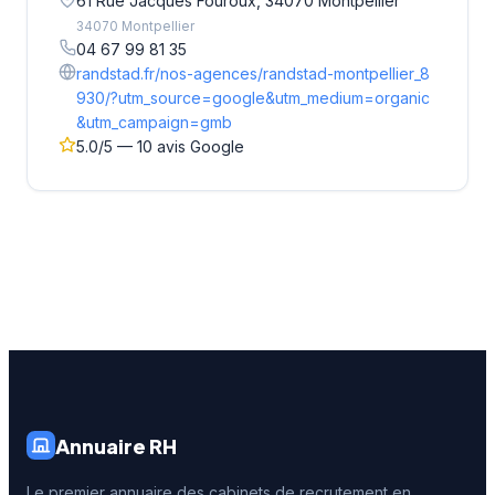
61 Rue Jacques Fouroux, 34070 Montpellier
34070 Montpellier
04 67 99 81 35
randstad.fr/nos-agences/randstad-montpellier_8
930/?utm_source=google&utm_medium=organic
&utm_campaign=gmb
5.0/5 — 10 avis Google
Annuaire RH
Le premier annuaire des cabinets de recrutement en