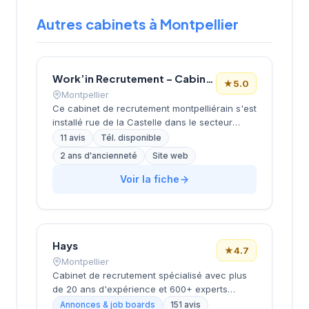
Autres cabinets à Montpellier
Work’in Recrutement – Cabinet de recrutement informatique à Montpellier
★
5.0
Montpellier
Ce cabinet de recrutement montpelliérain s'est
installé rue de la Castelle dans le secteur
dynamique de la métropole. La structure
11 avis
Tél. disponible
développe ses activités de conseil en
2 ans d'ancienneté
Site web
recrutement en s'appuyant sur une approche
personnalisée et des outils digitaux modernes.
Voir la fiche
L'équipe accompagne les entreprises locales
dans leurs recherches de profils qualifiés, du
middle management aux fonctions support.
Avec une notation parfaite de 5/5 sur Google,
Hays
le cabinet témoigne d'un niveau de
★
4.7
satisfaction élevé de sa clientèle.
Montpellier
Cabinet de recrutement spécialisé avec plus
de 20 ans d'expérience et 600+ experts
répartis dans 17 bureaux en France. Propose
Annonces & job boards
151 avis