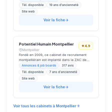
des services de recrutement
Tél. disponible
19 ans d'ancienneté
CDI/CDD/freelance, études de rémunérations
Site web
et conseils en carrière. Positionnement en tant
que partenaire de carrière durable mettant
Voir la fiche
l'humain au cœur de sa mission. Note Google
très positive (4.7/5 sur 151 avis).
Potentiel Humain Montpellier
★
4.9
Montpellier
Fondé en 2009, ce cabinet de recrutement
montpelliérain est implanté dans la ZAC de
Tournezy II, dans le secteur dynamique de
Annonces & job boards
317 avis
Montpellier. La structure accompagne les
Tél. disponible
7 ans d'ancienneté
entreprises dans leurs recrutements avec une
Site web
approche personnalisée et développe
également des solutions de formation
Voir la fiche
professionnelle. Avec plus de 15 ans
d'expérience sur le marché local, l'équipe
cultive une excellente réputation auprès de sa
clientèle, comme en témoigne sa note Google
Voir tous les cabinets à Montpellier
de 4.9/5 sur plus de 300 avis clients.