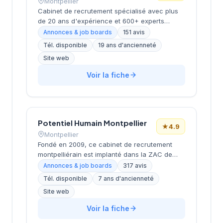
Montpellier
Cabinet de recrutement spécialisé avec plus
de 20 ans d'expérience et 600+ experts
répartis dans 17 bureaux en France. Propose
Annonces & job boards
151 avis
des services de recrutement
Tél. disponible
19 ans d'ancienneté
CDI/CDD/freelance, études de rémunérations
Site web
et conseils en carrière. Positionnement en tant
que partenaire de carrière durable mettant
Voir la fiche
l'humain au cœur de sa mission. Note Google
très positive (4.7/5 sur 151 avis).
Potentiel Humain Montpellier
★
4.9
Montpellier
Fondé en 2009, ce cabinet de recrutement
montpelliérain est implanté dans la ZAC de
Tournezy II, dans le secteur dynamique de
Annonces & job boards
317 avis
Montpellier. La structure accompagne les
Tél. disponible
7 ans d'ancienneté
entreprises dans leurs recrutements avec une
Site web
approche personnalisée et développe
également des solutions de formation
Voir la fiche
professionnelle. Avec plus de 15 ans