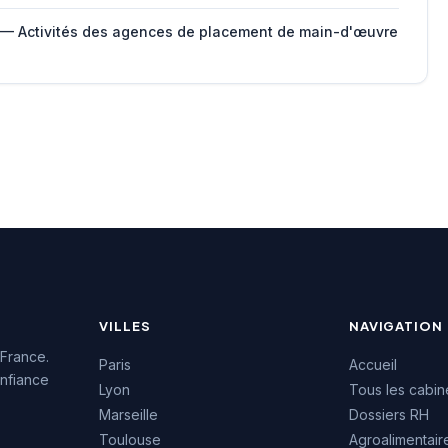
 — Activités des agences de placement de main-d'œuvre
VILLES
NAVIGATION
 France.
Paris
Accueil
nfiance
Lyon
Tous les cabin
Marseille
Dossiers RH
Toulouse
Agroalimentair