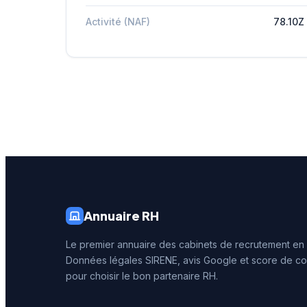
Activité (NAF)
78.10Z
Annuaire RH
Le premier annuaire des cabinets de recrutement en
Données légales SIRENE, avis Google et score de co
pour choisir le bon partenaire RH.