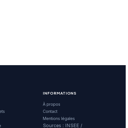
INFORMATIONS
À propos
ets
Contact
Mentions légales
Sources : INSEE /
e