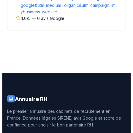
google&utm_medium=organic&utm_campaign=m
ybusiness-website
4.0/5 — 6 avis Google
Annuaire RH
Le premier annuaire des cabinets de recrutement en
France. Données légales SIRENE, avis Google et score de
confiance pour choisir le bon partenaire RH.