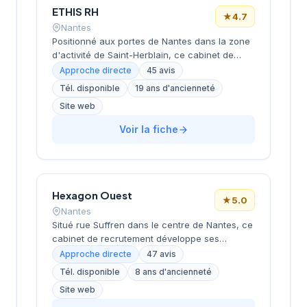
ETHIS RH
★
4.7
Nantes
Positionné aux portes de Nantes dans la zone
d'activité de Saint-Herblain, ce cabinet de
recrutement rayonne sur l'ensemble de la
Approche directe
45 avis
métropole nantaise. Sa proximité avec les
Tél. disponible
19 ans d'ancienneté
principaux axes économiques de
Site web
l'agglomération lui permet d'accompagner
efficacement les entreprises locales dans
Voir la fiche
leurs recrutements. L'équipe intervient sur
diverses typologies de postes et secteurs
d'activité. Les 45 avis clients témoignent d'une
satisfaction élevée avec une note de 4,7 sur
5.
Hexagon Ouest
★
5.0
Nantes
Situé rue Suffren dans le centre de Nantes, ce
cabinet de recrutement développe ses
activités de conseil en ressources humaines
Approche directe
47 avis
auprès d'entreprises locales et régionales.
Tél. disponible
8 ans d'ancienneté
Sous la direction de Della Croce, la structure
Site web
accompagne les organisations dans leurs