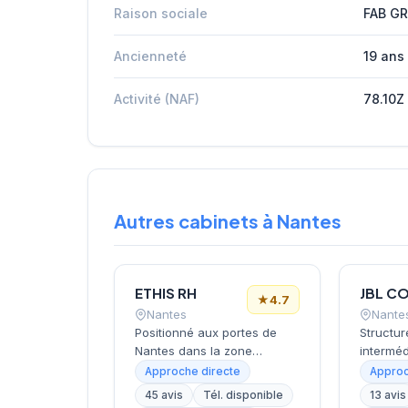
Raison sociale
FAB G
Ancienneté
19 ans
Activité (NAF)
78.10Z
Autres cabinets à Nantes
ETHIS RH
★
4.7
Nantes
Nante
Positionné aux portes de
Structure
Nantes dans la zone
interméd
d'activité de Saint-Herblain,
cœur de
Approche directe
Approc
ce cabinet de recrutement
de recr
45 avis
Tél. disponible
13 avis
rayonne sur l'ensemble de
depuis s