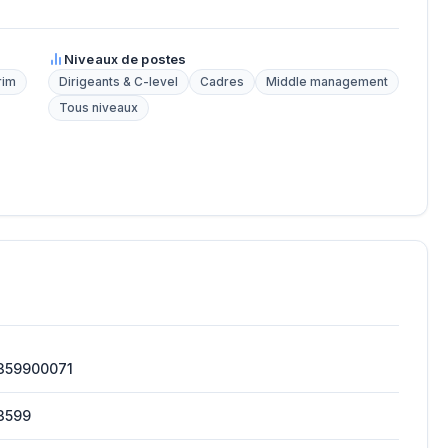
Niveaux de postes
rim
Dirigeants & C-level
Cadres
Middle management
Tous niveaux
359900071
3599