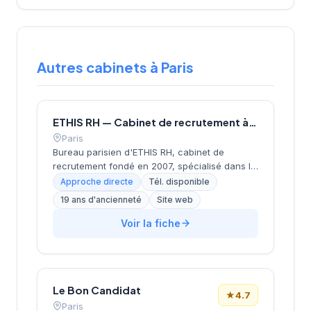
Autres cabinets à Paris
ETHIS RH — Cabinet de recrutement à Paris
Paris
Bureau parisien d'ETHIS RH, cabinet de
recrutement fondé en 2007, spécialisé dans le
conseil en ressources humaines, le
Approche directe
Tél. disponible
recrutement de cadres et dirigeants, le
19 ans d'ancienneté
Site web
coaching et l'outplacement. Situé au 16 rue de
Monceau dans le 8e arrondissement de Paris,
Voir la fiche
à proximité du Parc Monceau, l'équipe
accompagne les entreprises franciliennes
dans leurs recherches de talents avec une
approche personnalisée.
Le Bon Candidat
★
4.7
Paris