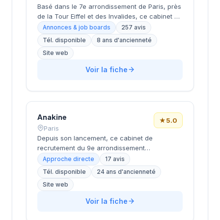
Basé dans le 7e arrondissement de Paris, près
de la Tour Eiffel et des Invalides, ce cabinet de
recrutement bénéficie d'une localisation
Annonces & job boards
257 avis
prestigieuse au cœur de la capitale. Installé
Tél. disponible
8 ans d'ancienneté
rue de Bellechasse, il accompagne les
Site web
entreprises dans leurs recrutements avec une
approche personnalisée. La structure affiche
Voir la fiche
une excellente réputation auprès de sa
clientèle, témoignée par une note de 4.7/5 sur
plus de 250 avis Google. Cette
reconnaissance client illustre la qualité de ses
prestations de conseil en recrutement.
Anakine
★
5.0
Paris
Depuis son lancement, ce cabinet de
recrutement du 9e arrondissement
accompagne les entreprises dans leurs
Approche directe
17 avis
recherches de talents, avec une approche
Tél. disponible
24 ans d'ancienneté
centrée sur les métiers du digital et de la tech.
Site web
Basée rue de Clichy dans le quartier Opéra-
Grands Boulevards, la structure développe
Voir la fiche
une expertise particulière sur les profils
techniques et commerciaux des secteurs