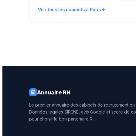
entreprises franciliennes
affiche 
Voir tous les cabinets à Paris
dans leurs recherches de
réputati
talents avec une approche
clientèl
personnalisée.
note de 
250 avis
reconna
illustre 
prestati
recrute
Annuaire RH
Le premier annuaire des cabinets de recrutement en
Données légales SIRENE, avis Google et score de co
pour choisir le bon partenaire RH.