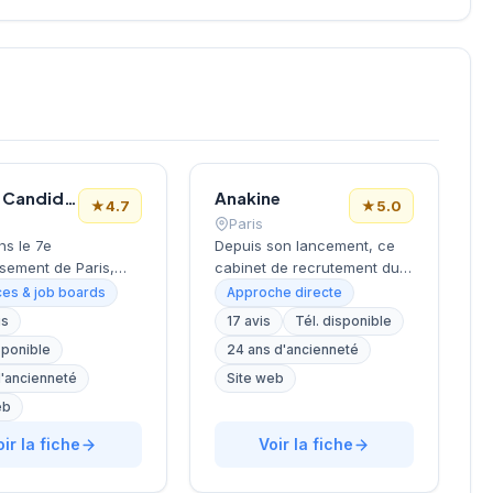
Le Bon Candidat
Anakine
★
4.7
★
5.0
Paris
ns le 7e
Depuis son lancement, ce
sement de Paris,
cabinet de recrutement du
la Tour Eiffel et des
9e arrondissement
es & job boards
Approche directe
s, ce cabinet de
accompagne les entreprises
is
17 avis
Tél. disponible
ment bénéficie d'une
dans leurs recherches de
sponible
24 ans d'ancienneté
tion prestigieuse au
talents, avec une approche
la capitale. Installé
centrée sur les métiers du
d'ancienneté
Site web
ellechasse, il
digital et de la tech. Basée
eb
gne les entreprises
rue de Clichy dans le
urs recrutements
oir la fiche
quartier Opéra-Grands
Voir la fiche
e approche
Boulevards, la structure
lisée. La structure
développe une expertise