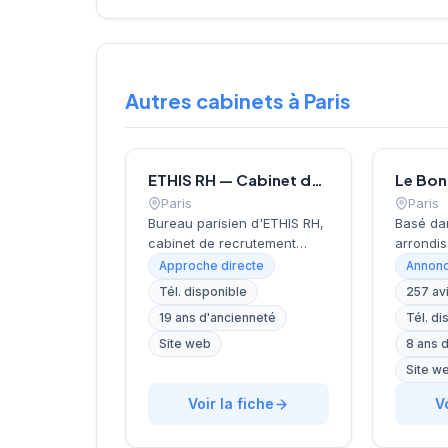
Autres cabinets à Paris
ETHIS RH — Cabinet de recrutement à Paris
Paris
Paris
Bureau parisien d'ETHIS RH,
Basé da
cabinet de recrutement
arrondis
fondé en 2007, spécialisé
près de 
Approche directe
Annonc
dans le conseil en
Invalide
Tél. disponible
257 av
ressources humaines, le
recrute
19 ans d'ancienneté
Tél. di
recrutement de cadres et
localisa
dirigeants, le coaching et
cœur de 
Site web
8 ans 
l'outplacement. Situé au 16
rue de B
Site w
rue de Monceau dans le 8e
accompa
arrondissement de Paris, à
Voir la fiche
dans le
V
proximité du Parc Monceau,
avec un
l'équipe accompagne les
personna