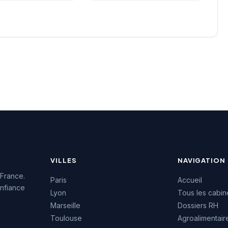
une excellente
particulière sur les profils
on auprès de sa
techniques et commerciaux
e, témoignée par une
des secteurs innovants.
4.7/5 sur plus de
L'équipe intervient tant sur
 Google. Cette
des recrutements
issance client
permanents que sur des
la qualité de ses
missions de conseil en
ons de conseil en
ressources humaines. La
ment.
notation maximale de 5/5
sur Google témoigne de la
satisfaction des clients
accompagnés.
VILLES
NAVIGATION
 France.
Paris
Accueil
nfiance
Lyon
Tous les cabin
Marseille
Dossiers RH
Toulouse
Agroalimentair