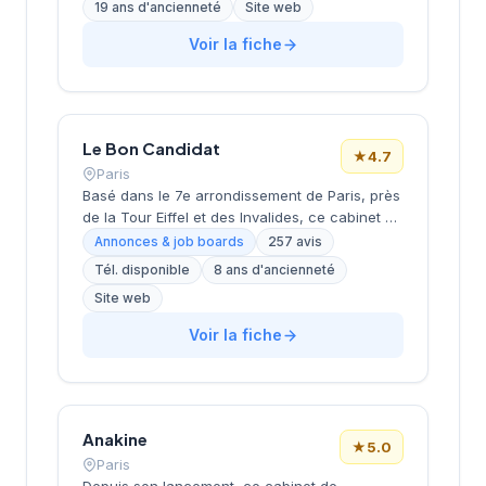
19 ans d'ancienneté
Site web
coaching et l'outplacement. Situé au 16 rue de
Monceau dans le 8e arrondissement de Paris,
Voir la fiche
à proximité du Parc Monceau, l'équipe
accompagne les entreprises franciliennes
dans leurs recherches de talents avec une
approche personnalisée.
Le Bon Candidat
★
4.7
Paris
Basé dans le 7e arrondissement de Paris, près
de la Tour Eiffel et des Invalides, ce cabinet de
recrutement bénéficie d'une localisation
Annonces & job boards
257 avis
prestigieuse au cœur de la capitale. Installé
Tél. disponible
8 ans d'ancienneté
rue de Bellechasse, il accompagne les
Site web
entreprises dans leurs recrutements avec une
approche personnalisée. La structure affiche
Voir la fiche
une excellente réputation auprès de sa
clientèle, témoignée par une note de 4.7/5 sur
plus de 250 avis Google. Cette
reconnaissance client illustre la qualité de ses
prestations de conseil en recrutement.
Anakine
★
5.0
Paris