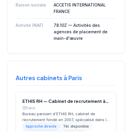
Raison sociale
ACCETIS INTERNATIONAL
FRANCE
Activité (NAF)
78.10Z — Activités des
agences de placement de
main-d'œuvre
Autres cabinets à Paris
ETHIS RH — Cabinet de recrutement à Paris
Paris
Bureau parisien d'ETHIS RH, cabinet de
recrutement fondé en 2007, spécialisé dans le
conseil en ressources humaines, le
Approche directe
Tél. disponible
recrutement de cadres et dirigeants, le