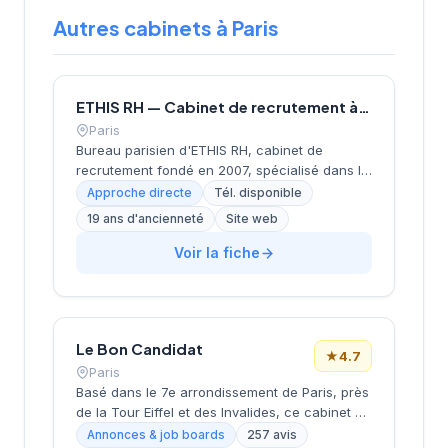
Autres cabinets à Paris
ETHIS RH — Cabinet de recrutement à Paris
Paris
Bureau parisien d'ETHIS RH, cabinet de
recrutement fondé en 2007, spécialisé dans le
conseil en ressources humaines, le
Approche directe
Tél. disponible
recrutement de cadres et dirigeants, le
19 ans d'ancienneté
Site web
coaching et l'outplacement. Situé au 16 rue de
Monceau dans le 8e arrondissement de Paris,
Voir la fiche
à proximité du Parc Monceau, l'équipe
accompagne les entreprises franciliennes
dans leurs recherches de talents avec une
approche personnalisée.
Le Bon Candidat
★
4.7
Paris
Basé dans le 7e arrondissement de Paris, près
de la Tour Eiffel et des Invalides, ce cabinet de
recrutement bénéficie d'une localisation
Annonces & job boards
257 avis