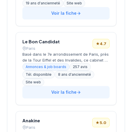
recrutement de cadres et dirigeants, le
19 ans d'ancienneté
Site web
coaching et l'outplacement. Situé au 16 rue de
Monceau dans le 8e arrondissement de Paris,
Voir la fiche
à proximité du Parc Monceau, l'équipe
accompagne les entreprises franciliennes
dans leurs recherches de talents avec une
approche personnalisée.
Le Bon Candidat
★
4.7
Paris
Basé dans le 7e arrondissement de Paris, près
de la Tour Eiffel et des Invalides, ce cabinet de
recrutement bénéficie d'une localisation
Annonces & job boards
257 avis
prestigieuse au cœur de la capitale. Installé
Tél. disponible
8 ans d'ancienneté
rue de Bellechasse, il accompagne les
Site web
entreprises dans leurs recrutements avec une
approche personnalisée. La structure affiche
Voir la fiche
une excellente réputation auprès de sa
clientèle, témoignée par une note de 4.7/5 sur
plus de 250 avis Google. Cette
reconnaissance client illustre la qualité de ses
prestations de conseil en recrutement.
Anakine
★
5.0
Paris