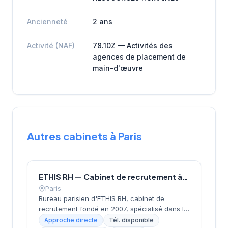
Ancienneté
2 ans
Activité (NAF)
78.10Z — Activités des
agences de placement de
main-d'œuvre
Autres cabinets à Paris
ETHIS RH — Cabinet de recrutement à Paris
Paris
Bureau parisien d'ETHIS RH, cabinet de
recrutement fondé en 2007, spécialisé dans le
conseil en ressources humaines, le
Approche directe
Tél. disponible