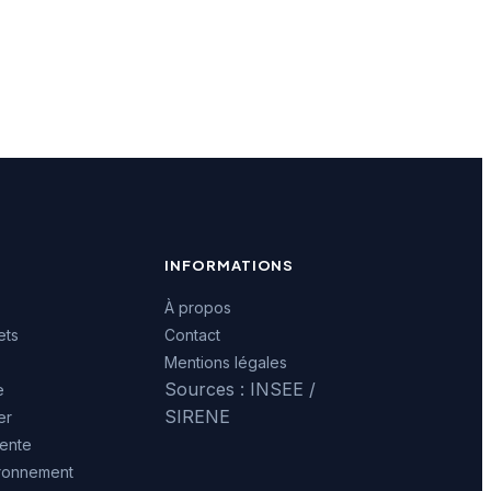
INFORMATIONS
À propos
ets
Contact
Mentions légales
Sources : INSEE /
e
SIRENE
er
ente
ironnement