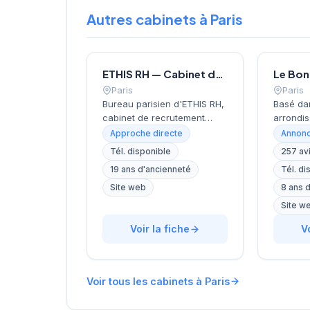
Autres cabinets à Paris
ETHIS RH — Cabinet de recrutement à Paris
Paris
Paris
Bureau parisien d'ETHIS RH,
Basé da
cabinet de recrutement
arrondis
fondé en 2007, spécialisé
près de 
Approche directe
Annonc
dans le conseil en
Invalide
Tél. disponible
257 av
ressources humaines, le
recrute
19 ans d'ancienneté
Tél. di
recrutement de cadres et
localisa
dirigeants, le coaching et
cœur de 
Site web
8 ans 
l'outplacement. Situé au 16
rue de B
Site w
rue de Monceau dans le 8e
accompa
arrondissement de Paris, à
Voir la fiche
dans le
V
proximité du Parc Monceau,
avec un
l'équipe accompagne les
personna
entreprises franciliennes
affiche 
Voir tous les cabinets à Paris
dans leurs recherches de
réputati
talents avec une approche
clientèl