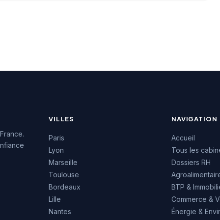
4.7/5 sur plus de
L'équipe intervient tant sur
 Google. Cette
des recrutements
issance client
permanents que sur des
la qualité de ses
missions de conseil en
ons de conseil en
ressources humaines. La
ment.
notation maximale de 5/5
sur Google témoigne de la
satisfaction des clients
accompagnés.
VILLES
NAVIGATION
 France.
Paris
Accueil
nfiance
Lyon
Tous les cabin
Marseille
Dossiers RH
Toulouse
Agroalimentair
Bordeaux
BTP & Immobili
Lille
Commerce & V
Nantes
Énergie & Env