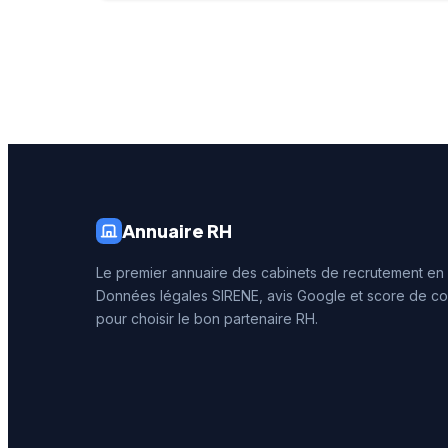
personnalisée.
note de 
250 avis
reconna
illustre 
prestati
recrute
Annuaire RH
Le premier annuaire des cabinets de recrutement en
Données légales SIRENE, avis Google et score de co
pour choisir le bon partenaire RH.