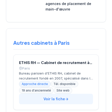
agences de placement de
main-d'œuvre
Autres cabinets à Paris
ETHIS RH — Cabinet de recrutement à Paris
Paris
Bureau parisien d'ETHIS RH, cabinet de
recrutement fondé en 2007, spécialisé dans le
conseil en ressources humaines, le
Approche directe
Tél. disponible
recrutement de cadres et dirigeants, le
19 ans d'ancienneté
Site web
coaching et l'outplacement. Situé au 16 rue de
Monceau dans le 8e arrondissement de Paris,
Voir la fiche
à proximité du Parc Monceau, l'équipe
accompagne les entreprises franciliennes