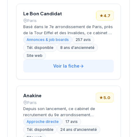
dans leurs recherches de talents avec une
approche personnalisée.
Le Bon Candidat
★
4.7
Paris
Basé dans le 7e arrondissement de Paris, près
de la Tour Eiffel et des Invalides, ce cabinet de
recrutement bénéficie d'une localisation
Annonces & job boards
257 avis
prestigieuse au cœur de la capitale. Installé
Tél. disponible
8 ans d'ancienneté
rue de Bellechasse, il accompagne les
Site web
entreprises dans leurs recrutements avec une
approche personnalisée. La structure affiche
Voir la fiche
une excellente réputation auprès de sa
clientèle, témoignée par une note de 4.7/5 sur
plus de 250 avis Google. Cette
reconnaissance client illustre la qualité de ses
prestations de conseil en recrutement.
Anakine
★
5.0
Paris
Depuis son lancement, ce cabinet de
recrutement du 9e arrondissement
accompagne les entreprises dans leurs
Approche directe
17 avis
recherches de talents, avec une approche
Tél. disponible
24 ans d'ancienneté
centrée sur les métiers du digital et de la tech.