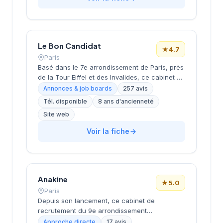
à proximité du Parc Monceau, l'équipe
accompagne les entreprises franciliennes
dans leurs recherches de talents avec une
approche personnalisée.
Le Bon Candidat
★
4.7
Paris
Basé dans le 7e arrondissement de Paris, près
de la Tour Eiffel et des Invalides, ce cabinet de
recrutement bénéficie d'une localisation
Annonces & job boards
257 avis
prestigieuse au cœur de la capitale. Installé
Tél. disponible
8 ans d'ancienneté
rue de Bellechasse, il accompagne les
Site web
entreprises dans leurs recrutements avec une
approche personnalisée. La structure affiche
Voir la fiche
une excellente réputation auprès de sa
clientèle, témoignée par une note de 4.7/5 sur
plus de 250 avis Google. Cette
reconnaissance client illustre la qualité de ses
prestations de conseil en recrutement.
Anakine
★
5.0
Paris
Depuis son lancement, ce cabinet de
recrutement du 9e arrondissement
accompagne les entreprises dans leurs
Approche directe
17 avis