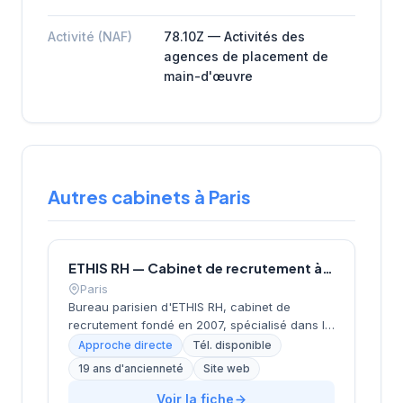
Activité (NAF)
78.10Z — Activités des
agences de placement de
main-d'œuvre
Autres cabinets à Paris
ETHIS RH — Cabinet de recrutement à Paris
Paris
Bureau parisien d'ETHIS RH, cabinet de
recrutement fondé en 2007, spécialisé dans le
conseil en ressources humaines, le
Approche directe
Tél. disponible
recrutement de cadres et dirigeants, le
19 ans d'ancienneté
Site web
coaching et l'outplacement. Situé au 16 rue de
Monceau dans le 8e arrondissement de Paris,
Voir la fiche